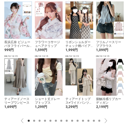
ョ
長浜広奈 ビジュー
フラワーコサージ
リボンショルダー
フリルノースリー
バタフライパール
ュヘアクリップ
チェック柄バイア
ブブラウス
ベルト
スワンピース
999円
1,599円
1,999円
1,099円
08/10 13:15
08/10 13:15
08/10 13:15
08/10 13:15
0
ティアードノース
ショート丈ドレー
ティアードトップ
接触冷感リブカー
リーブワンピース
プトップス
ス×ワイドパンツセ
ディガン
ットアップ
1,699円
1,299円
3,299円
2,199円