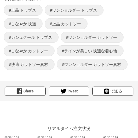
#上品 トップス
#ワンショルダー トップス
#しなやか 快適
#上品 カットソー
#カシュクール トップス
#ワンショルダー カットソー
#しなやか カットソー
#ラインが美しい 快適な着心地
#快適 カットソー素材
#ワンショルダー カットソー素材
Share
Tweet
で送る
リアルタイム注文状況
08/10 13:15
08/10 13:15
08/10 13:15
08/10 13:15
0