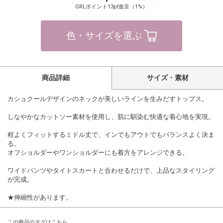
GRLポイント13pt進呈（1%）
色・サイズを選ぶ
商品詳細
サイズ・素材
カシュクールデザインのネックが美しいラインを生みだすトップス。
しなやかなカットソー素材を使用し、肌に馴染む快適な着心地を実現。
程よくフィットするミドル丈で、インでもアウトでもバランスよく決ま
る。
オフショルダーやワンショルダーにも着方をアレンジできる。
ワイドパンツやタイトスカートと合わせるだけで、上品なスタイリング
が完成。
★伸縮性があります。
この商品のタグはこちら