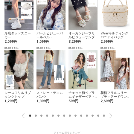
厚底ダッドスニー
パールビジューパ
オーガンジーフリ
2Wayキルティング
カー
ールベルト
ルビジューサンダ
バニティバッグ
ル
2,099円
1,099円
3,299円
2,999円
08/07 02:14
08/07 02:14
08/07 02:14
08/07 02:14
0
レースフリルリブ
ストレートデニム
チェック柄ペプラ
花柄フリルスリー
タンクトップ
パンツ
ムギャザーベアト
ブティアードワン
ップ
ピース
1,299円
1,399円
599円
2,699円
アイテム別ランキング