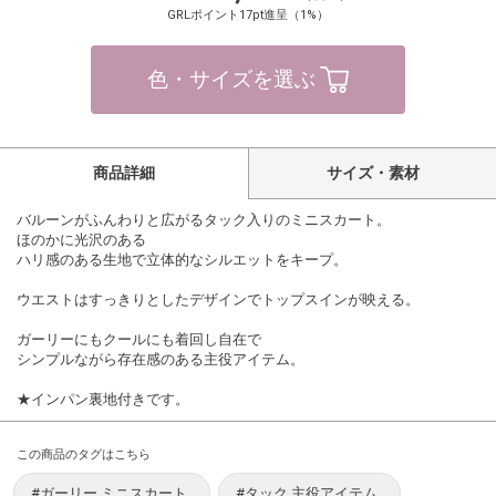
GRLポイント17pt進呈（1%）
色・サイズを選ぶ
商品詳細
サイズ・素材
バルーンがふんわりと広がるタック入りのミニスカート。
ほのかに光沢のある
ハリ感のある生地で立体的なシルエットをキープ。
ウエストはすっきりとしたデザインでトップスインが映える。
ガーリーにもクールにも着回し自在で
シンプルながら存在感のある主役アイテム。
★インパン裏地付きです。
この商品のタグはこちら
#ガーリー ミニスカート
#タック 主役アイテム