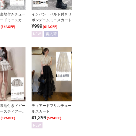
裏地付きチュー
インパン・ベルト付きリ
ードミニスカー
ボンデニムミニスカート
¥999
(34%OFF)
(61%OFF)
NEW
再入荷
裏地付きドビー
ティアードフリルチュー
ースティアード
ルスカート
¥1,399
ート
(32%OFF)
(52%OFF)
NEW