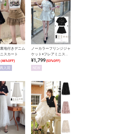
裏地付きデニム
ノーカラーフリンジジャ
ニスカート
ケット×フレアミニスカ
¥1,799
ートツイードセットアッ
(46%OFF)
(53%OFF)
プ
再入荷
NEW