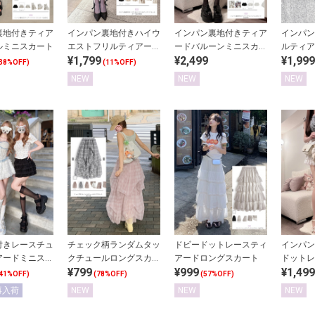
裏地付きティア
インパン裏地付きハイウ
インパン裏地付きティア
インパン
ルミニスカート
エストフリルティアード
ードバルーンミニスカー
ルティア
¥1,799
¥2,499
¥1,999
ミニスカート
ト
ト
38%OFF)
(11%OFF)
NEW
NEW
NEW
付きレースチュ
チェック柄ランダムタッ
ドビードットレースティ
インパン
アードミニスカ
クチュールロングスカー
アードロングスカート
ドットレ
¥799
¥999
¥1,499
ト
ミニスカ
41%OFF)
(78%OFF)
(57%OFF)
再入荷
NEW
NEW
NEW