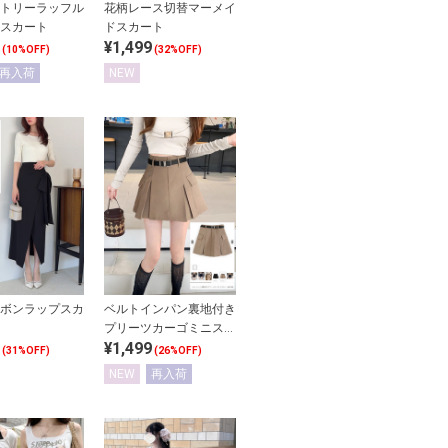
トリーラッフル
花柄レース切替マーメイ
スカート
ドスカート
¥1,499
(10%OFF)
(32%OFF)
再入荷
NEW
ボンラップスカ
ベルトインパン裏地付き
プリーツカーゴミニスカ
¥1,499
ート
(31%OFF)
(26%OFF)
NEW
再入荷