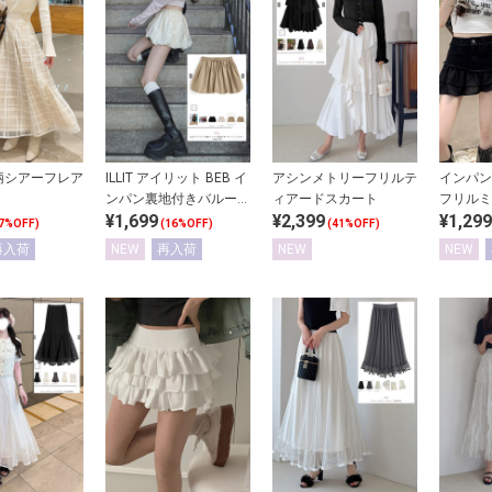
柄シアーフレア
ILLIT アイリット BEB イ
アシンメトリーフリルテ
インパン
ンパン裏地付きバルーン
ィアードスカート
フリルミ
¥1,699
¥2,399
¥1,299
ミニスカート
7%OFF)
(16%OFF)
(41%OFF)
再入荷
NEW
再入荷
NEW
NEW