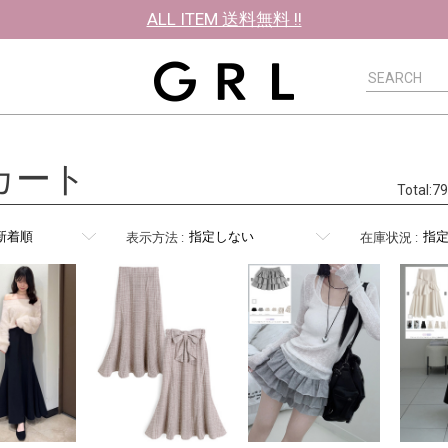
ALL ITEM 送料無料 !!
カート
Total:
表示方法
:
在庫状況
: