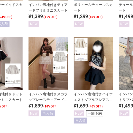
マーメイドスカ
インパン裏地付きティア
ボリュームチュールスカ
チュール
ードフリルミニスカート
ート
ート
¥1,399
¥1,299
¥1,499
54%OFF)
(42%OFF)
(49%OFF)
再入荷
NEW
NEW
NEW
裏地付きドット
インパン裏地付きスカラ
インパン裏地付きハイウ
インパン
ンミニスカート
ップレースティアードミ
エストダブルフレアスカ
トリブバ
¥1,899
¥1,699
¥1,499
ニスカート
ート
ート
%OFF)
(10%OFF)
(40%OFF)
NEW
再入荷
NEW
一部予約
NEW
再入荷