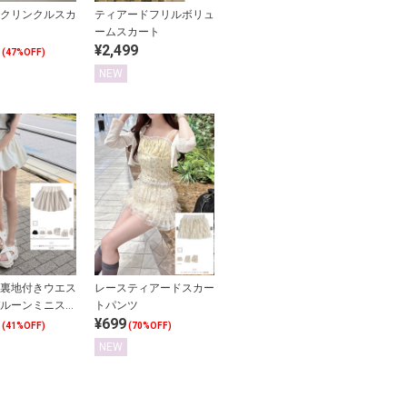
クリンクルスカ
ティアードフリルボリュ
ームスカート
¥2,499
(47%OFF)
NEW
裏地付きウエス
レースティアードスカー
ルーンミニスカ
トパンツ
¥699
(41%OFF)
(70%OFF)
NEW