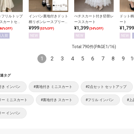
きフリルトップ
インパン裏地付きドット
ぺチスカート付き切替レ
ドット柄
グスカートセッ
柄リボンレースプリーツ
ーススカート
ート
¥999
¥1,399
¥1,799
ミニスカート
46%OFF)
(53%OFF)
(34%OFF)
再入荷
NEW
NEW
NEW
Total:790件(PAGE1/16)
1
2
3
4
5
6
7
8
9
1
連タグ
付き インパン
#裏地付き ミニスカート
#2点セット セットアップ
リー ミニスカート
#裏地付き スカート
#フリル インパン
#上
リー インパン