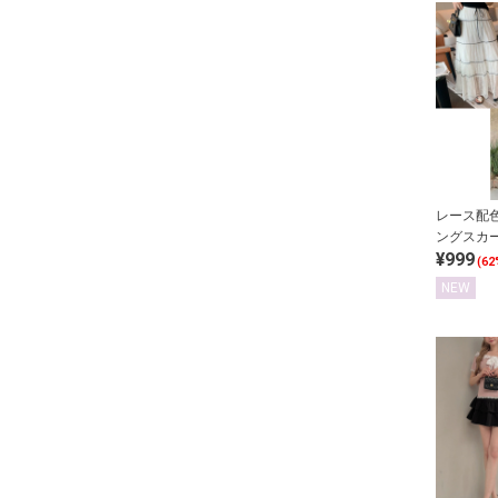
レース配
ングスカ
¥999
(62
NEW