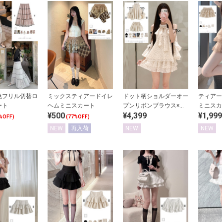
色フリル切替ロ
ミックスティアードイレ
ドット柄ショルダーオー
ティアー
ート
ヘムミニスカート
プンリボンブラウス×テ
ミニスカ
¥500
¥4,399
¥1,999
ィアードミニスカートセ
%OFF)
(77%OFF)
ットアップ
NEW
再入荷
NEW
NEW