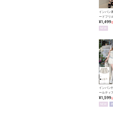
インパン
ードフリ
¥1,499
(
NEW
インパン
ールティ
¥1,599
ート
(
NEW