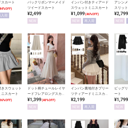
ドスカート
バックリボンマーメイド
インパン付きティアード
アシンメ
ツイードスカート
スウェットミニスカート
スリット
44%OFF)
¥2,499
¥1,099
¥2,799
(46%OFF)
再入荷
NEW
NEW
再入荷
NEW
付きスウェット
ドット柄チュールレイヤ
インパン裏地付きプリー
ビッグリ
ミニスカート
ードフレアロングスカー
ツティアードミニスカー
ート
¥1,399
¥2,199
¥1,799
ト
ト
36%OFF)
(40%OFF)
NEW
NEW
再入荷
NEW