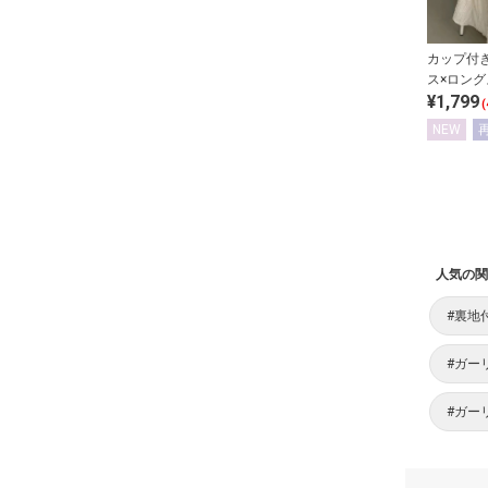
カップ付
ス×ロン
¥1,799
トアップ
(
NEW
人気の関
#裏地
#ガー
#ガー