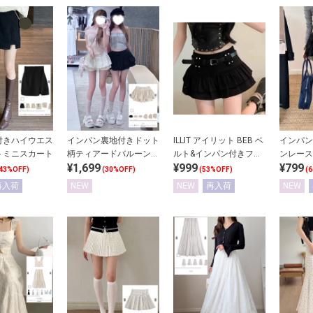
付きハイウエス
インパン裏地付きドット
ILLIT アイリット BEB ベ
インパン
トミニスカート
柄ティアードバルーンミ
ルト&インパン付きフリ
ンレース
¥1,699
¥999
¥799
ニスカート
ルティアードミニスカー
スカート
43%OFF)
(30%OFF)
(53%OFF)
(
ト
再入荷
NEW
NEW
再入荷
NEW