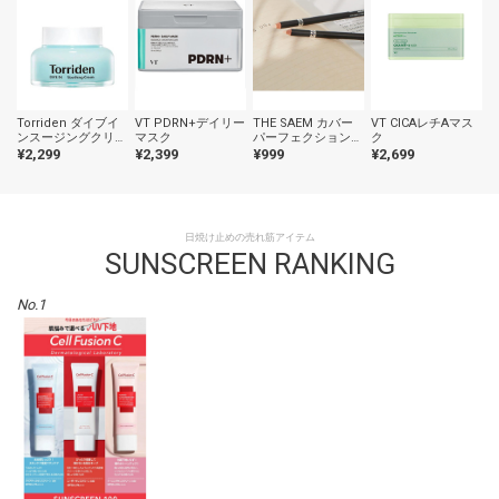
Torriden ダイブイ
VT PDRN+デイリー
THE SAEM カバー
VT CICAレチAマス
ンスージングクリー
マスク
パーフェクションコ
ク
ム
ンシーラーペンシル
¥2,299
¥2,399
¥999
¥2,699
日焼け止めの売れ筋アイテム
SUNSCREEN RANKING
No.1