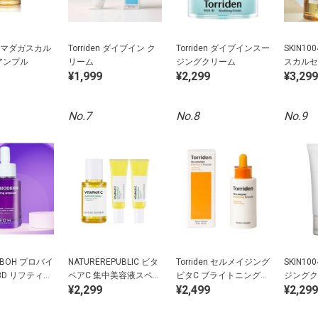
04 マダガスカル
Torriden ダイブイン ク
Torriden ダイブインスー
SKIN1
アンプル
リーム
ジングクリーム
スカルセ
¥1,999
¥2,299
¥3,299
No.7
No.8
No.9
L BOH プロバイ
NATUREREPUBLIC ビタ
Torriden セルメイジング
SKIN1
3D リフティン
ペアC 集中美容液スペシ
ビタC ブライトニングア
ジングク
¥2,299
¥2,499
¥2,299
ル
ャルセット
ンプル セラム