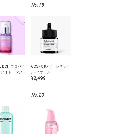
No.15
AL BOH プロバイ
COSRX RXザ・レチノー
 タイトニング
ル0.5オイル
¥2,499
ンセラム
No.20