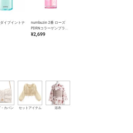
den ダイブイントナ
numbuzin 2番 ローズ
PDRNコラーゲンプラン
¥2,699
ピングセラム
グ・カバン
セットアイテム
浴衣