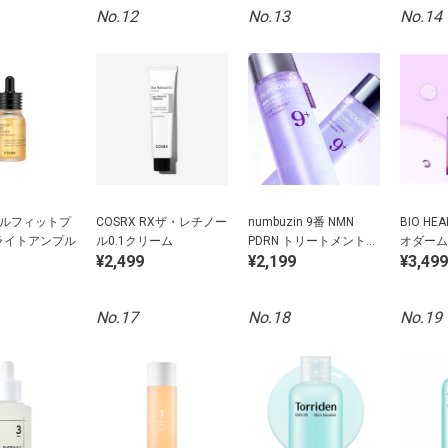
No.12
No.13
No.14
 フルフィットプ
COSRX RXザ・レチノー
numbuzin 9番 NMN
BIO HE
ライトアンプル
ル0.1クリーム
PDRN トリートメントト
オダーム
¥2,499
¥2,199
¥3,499
ナー
コラーゲ
No.17
No.18
No.19