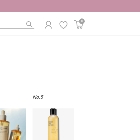
0
No.5