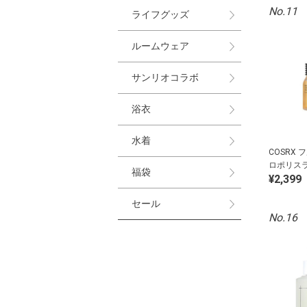
No.11
ライフグッズ
ルームウェア
サンリオコラボ
浴衣
水着
COSRX
ロポリス
福袋
¥2,399
セール
No.16