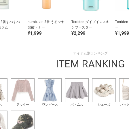
in 3番すべすべ
numbuzin 3番 うるツヤ
Torriden ダイブインスキ
Torri
セラム
発酵トナー
ンブースター
ー
¥1,999
¥2,299
¥1,999
アイテム別ランキング
ITEM RANKING
ス
アウター
ワンピース
ボトムス
シューズ
バッ