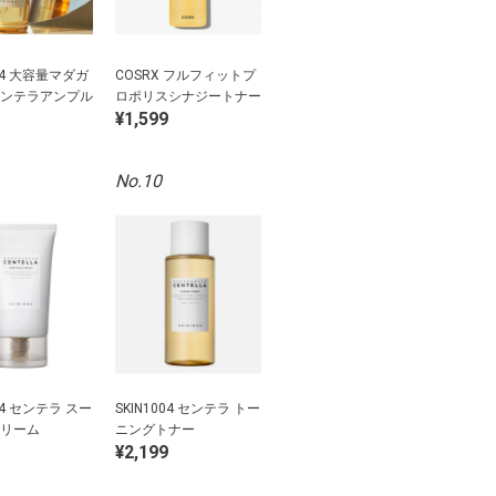
004 大容量マダガ
COSRX フルフィットプ
ンテラアンプル
ロポリスシナジートナー
¥1,599
No.10
004 センテラ スー
SKIN1004 センテラ トー
リーム
ニングトナー
¥2,199