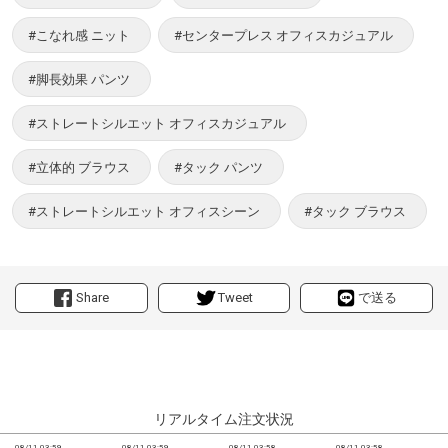
#こなれ感 ニット
#センタープレス オフィスカジュアル
#脚長効果 パンツ
#ストレートシルエット オフィスカジュアル
#立体的 ブラウス
#タック パンツ
#ストレートシルエット オフィスシーン
#タック ブラウス
Share
Tweet
で送る
リアルタイム注文状況
08/11 03:59
08/11 03:59
08/11 03:58
08/11 03:58
0