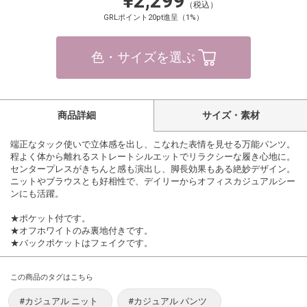
¥2,299
（税込）
GRLポイント20pt進呈（1%）
色・サイズを選ぶ
商品詳細
サイズ・素材
端正なタック使いで立体感を出し、こなれた表情を見せる万能パンツ。
程よく体から離れるストレートシルエットでリラクシーな履き心地に。
センタープレスがきちんと感も演出し、脚長効果もある絶妙デザイン。
ニットやブラウスとも好相性で、デイリーからオフィスカジュアルシー
ンにも活躍。
★ポケット付です。
★オフホワイトのみ裏地付きです。
★バックポケットはフェイクです。
この商品のタグはこちら
#カジュアル ニット
#カジュアル パンツ