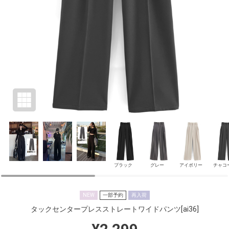
ブラック
グレー
アイボリー
チャコ
NEW
一部予約
再入荷
タックセンタープレスストレートワイドパンツ
[ai36]