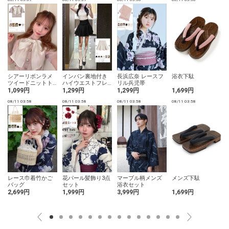
シアーリボンラメ
インパン裏地付き
長浜広奈 レースフ
浴衣下駄
ツイードニットト
ハイウエストフレ
リル兵児帯
ップス
アミニスカート
1,099円
1,299円
1,299円
1,699円
08/11 03:58
08/11 03:58
08/11 03:58
08/11 03:58
0
レース巾着竹かご
花パール髪飾り3点
マーブル柄メンズ
メンズ下駄
バッグ
セット
浴衣セット
2,699円
1,999円
3,999円
1,699円