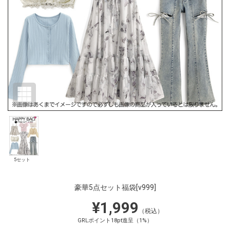
5セット
豪華5点セット福袋
[v999]
¥1,999
（税込）
GRLポイント18pt進呈（1%）