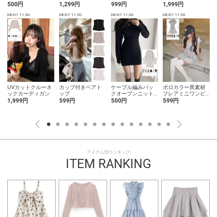
ートパンツセット
ソール
500円
1,299円
999円
1,999円
アップ
08/07 11:30
08/07 11:30
08/07 11:30
08/07 11:30
0
UVカットクルーネ
カップ付きベアト
ケーブル編みバッ
ポロカラー異素材
ックカーディガン
ップ
クオープンニット
フレアミニワンピ
ミニワンピース
ース
1,999円
599円
500円
599円
アイテム別ランキング
ITEM RANKING