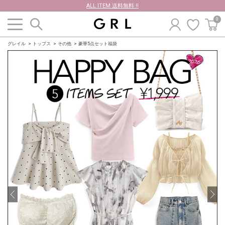
ALL ITEM 送料無料 !!
0
グレイル
トップス
その他
豪華5点セット福袋