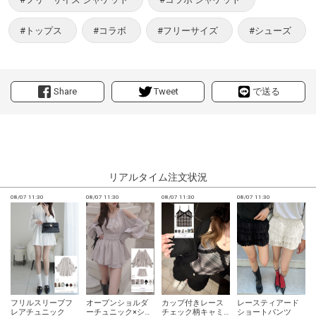
#トップス
#コラボ
#フリーサイズ
#シューズ
Share
Tweet
で送る
リアルタイム注文状況
08/07 11:30
08/07 11:30
08/07 11:30
08/07 11:30
0
フリルスリーブフ
オープンショルダ
カップ付きレース
レースティアード
レアチュニック
ーチュニック×ショ
チェック柄キャミ
ショートパンツ