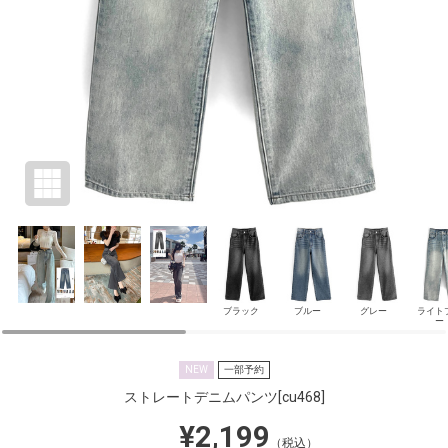
ブラック
ブルー
グレー
ライト
ー
NEW
一部予約
ストレートデニムパンツ
[cu468]
¥2,199
（税込）