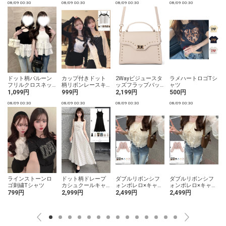
08/09 00:30
08/09 00:30
08/09 00:30
08/09 00:30
0
ドット柄バルーン
カップ付きドット
2Wayビジュースタ
ラメハートロゴTシ
フリルクロスネッ
柄リボンレースキ
ッズフラップバッ
ャツ
クトップス
ャミソール
グ
1,099円
999円
2,199円
500円
08/09 00:30
08/09 00:30
08/09 00:30
08/09 00:30
0
ラインストーンロ
ドット柄ドレープ
ダブルリボンシフ
ダブルリボンシフ
ゴ刺繍Tシャツ
カシュクールキャ
ォンボレロ×キャミ
ォンボレロ×キャミ
ミソールワンピー
ソールアンサンブ
ソールアンサンブ
799円
2,999円
2,499円
2,499円
ス
ル
ル