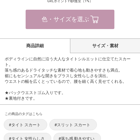
GRLポイント19pt進呈（1%）
色・サイズを選ぶ
商品詳細
サイズ・素材
ボディラインに自然に沿う大人なタイトシルエットに仕立てたスカー
ト。
落ち感のあるドライタッチな素材で着心地も動きやすさも満点。
裾にもセンシュアルな開きをプラスし女性らしさを演出。
ウエストの幅を広くとっているので、腰を細く高く見せてくれる。
★バックウエストゴム入りです。
★裏地付きです。
この商品のタグはこちら
#タイト スカート
#スリット スカート
#タイト 女性らしさ
#落ち感 動きやすい