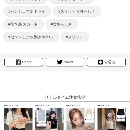
#センシュアル ドライ
#スリット 女性らしさ
#落ち感 スカート
#女性らしさ
#センシュアル 動きやすい
#スリット
Share
Tweet
で送る
リアルタイム注文状況
08/08 20:00
08/08 20:00
08/08 20:00
08/08 20:00
0