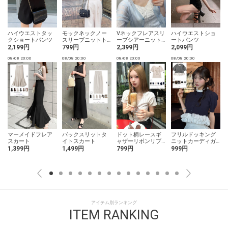
ハイウエストタッ
モックネックノー
Vネックフレアスリ
ハイウエストショ
クショートパンツ
スリーブニットト
ーブシアーニット
ートパンツ
ップス
カーディガン
2,199円
799円
2,399円
2,099円
08/08 20:00
08/08 20:00
08/08 20:00
08/08 20:00
0
マーメイドフレア
バックスリットタ
ドット柄レースギ
フリルドッキング
スカート
イトスカート
ャザーリボンリブ
ニットカーディガ
トップス
ン
1,399円
1,499円
799円
999円
アイテム別ランキング
ITEM RANKING