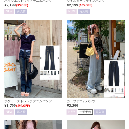
ハイウエストワイドデニムパンツ
ツイルカーブラインパンツ
¥2,199
¥2,199
(9%OFF)
(16%OFF)
NEW
再入荷
NEW
再入荷
ポケットストレッチデニムパンツ
カーブデニムパンツ
¥1,799
¥2,299
(29%OFF)
NEW
再入荷
NEW
一部予約
再入荷