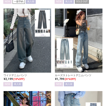
NEW
一部予約
再入荷
NEW
再入荷
SOLD OUT
ワイドデニムパンツ
ルーズストレートデニムパンツ
¥2,199
¥1,799
(13%OFF)
(31%OFF)
NEW
再入荷
NEW
再入荷