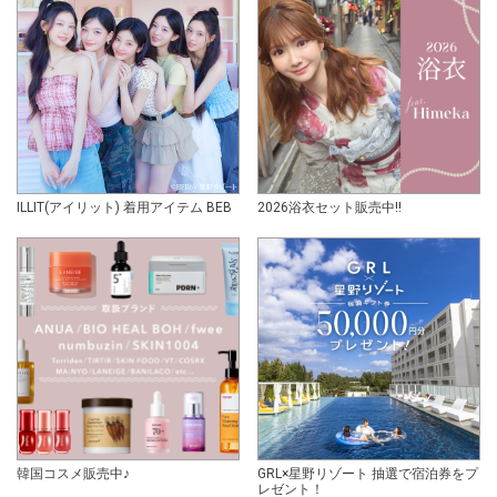
ILLIT(アイリット) 着用アイテム BEB
2026浴衣セット販売中!!
韓国コスメ販売中♪
GRL×星野リゾート 抽選で宿泊券をプ
レゼント！