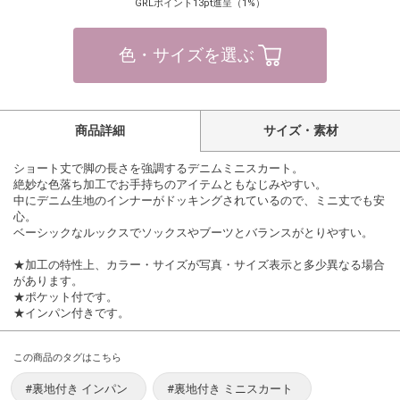
GRLポイント13pt進呈（1%）
色・サイズを選ぶ
商品詳細
サイズ・素材
ショート丈で脚の長さを強調するデニムミニスカート。
絶妙な色落ち加工でお手持ちのアイテムともなじみやすい。
中にデニム生地のインナーがドッキングされているので、ミニ丈でも安
心。
ベーシックなルックスでソックスやブーツとバランスがとりやすい。
★加工の特性上、カラー・サイズが写真・サイズ表示と多少異なる場合
があります。
★ポケット付です。
★インパン付きです。
この商品のタグはこちら
#裏地付き インパン
#裏地付き ミニスカート