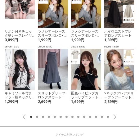
リボン付きチェッ
ラメシアーレース
ラメシアーレース
ハイウエストフレ
ク柄レースレイヤ
スリーブボレロ×キ
スリーブボレロ×キ
アロングスカート
ード風ニットミニ
ャミソールリブニ
ャミソールリブニ
3,099円
1,999円
1,999円
1,399円
ワンピース
ットアンサンブル
ットアンサンブル
08/08 13:30
08/08 13:30
08/08 13:30
08/08 13:30
0
キャミソール付き
スリットプリーツ
配色パイピングカ
Vネックフレアスリ
ドット柄ネックリ
ロングスカート
ラーリブニットト
ーブシアーニット
ボンパフスリーブ
ップス
カーディガン
1,299円
2,699円
1,699円
2,399円
チュールトップス
アイテム別ランキング