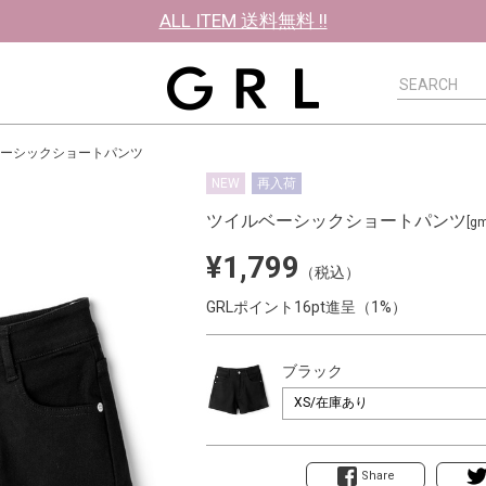
ALL ITEM 送料無料 !!
ーシックショートパンツ
NEW
再入荷
ツイルベーシックショートパンツ
[g
¥1,799
（税込）
GRLポイント16pt進呈（1%）
ブラック
Share