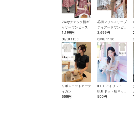
ビッグカラーパ
花柄ジャガードバッ
2Wayチェック柄ギ
花柄フリルスリーブ
ョルテレコリブ
クリボンパフスリー
ャザーワンピース
ティアードワンピー
9円
1,299円
1,199円
2,699円
プス
ブブラウス
ス
11:27
08/08 11:27
08/08 11:30
08/08 11:30
パン付きハイウ
フリルブラウスXフ
リボンニットカーデ
ILLIT アイリット
トスリットミニ
レアミニワンピース
ィガン
BEB ドット柄ネッ
9円
799円
500円
500円
ート
セットアップ
クリボントップス