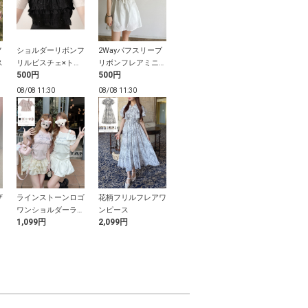
ノ
ショルダーリボンフ
2Wayパフスリーブ
ポロトップス×プリ
レースカラー
ス
リルビスチェ×トッ
リボンフレアミニワ
ーツミニスカートラ
ード風ニット
500円
500円
699円
500円
プスアンサンブル
ンピース
インニットセットア
ィガン
ップ
08/08 11:30
08/08 11:30
08/08 11:29
08/08 11:29
ザ
ラインストーンロゴ
花柄フリルフレアワ
ストレートワイドデ
リボンフリル
ダ
ワンショルダーラメ
ンピース
ニムパンツ
ード風テレコ
1,099円
2,099円
1,999円
699円
リブトップス
ス