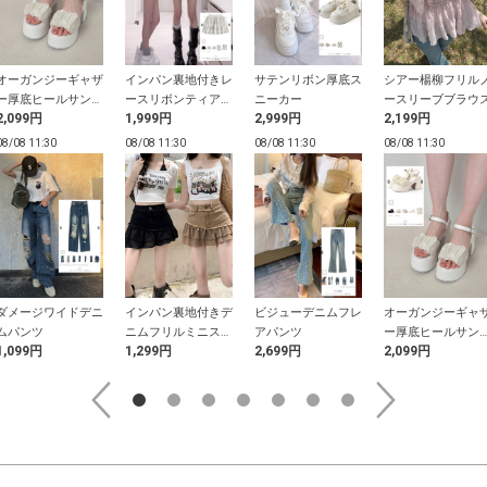
オーガンジーギャザ
インパン裏地付きレ
サテンリボン厚底ス
シアー楊柳フリル
ー厚底ヒールサンダ
ースリボンティアー
ニーカー
ースリーブブラウ
2,099円
1,999円
2,999円
2,199円
ル
ドフリルミニスカー
ト
08/08 11:30
08/08 11:30
08/08 11:30
08/08 11:30
ダメージワイドデニ
インパン裏地付きデ
ビジューデニムフレ
オーガンジーギャ
ムパンツ
ニムフリルミニスカ
アパンツ
ー厚底ヒールサン
1,099円
1,299円
2,699円
2,099円
ート
ル