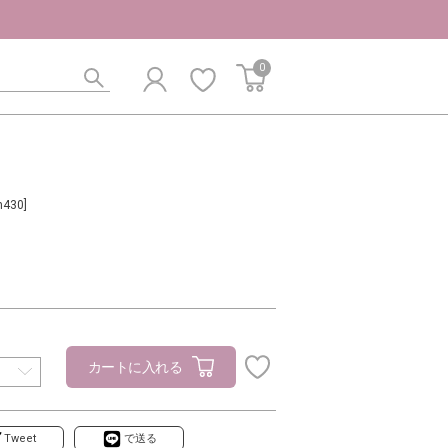
0
m430]
カートに入れる
Tweet
で送る