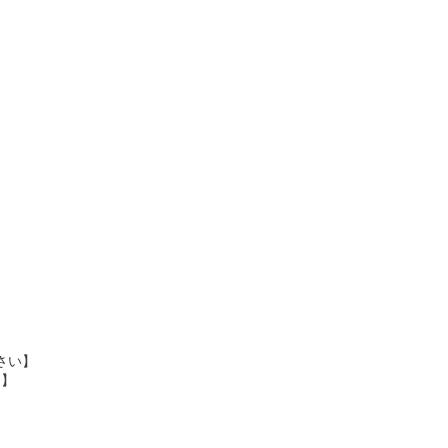
さい】
%】