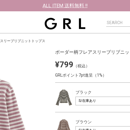
ALL ITEM 送料無料 !!
スリーブリブニットトップス
ボーダー柄フレアスリーブリブニッ
¥799
（税込）
GRLポイント7pt進呈（1%）
ブラック
ブラウン