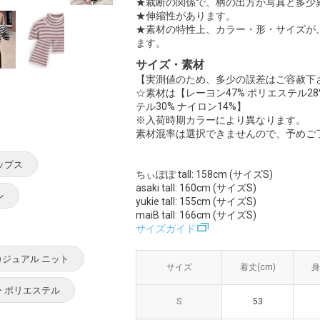
★裁断の関係で、柄の出方が写真と多少
★伸縮性があります。
★素材の特性上、カラー・形・サイズが
ます。
サイズ・素材
【実測値のため、多少の誤差はご容赦下
☆素材は【レーヨン47% ポリエステル28
テル30% ナイロン14%】
※入荷時期カラーにより異なります。
素材混率は選択できませんので、予めご
ップス
ちぃぽぽ tall: 158cm (サイズS)
asaki tall: 160cm (サイズS)
ン
yukie tall: 155cm (サイズS)
maiB tall: 166cm (サイズS)
サイズガイド
カジュアル ニット
サイズ
サイズ
着丈(cm)
着丈(cm)
身
身
ー ポリエステル
S
S
53
53