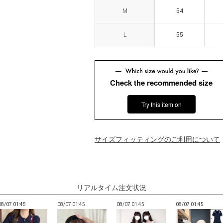
M
M
54
54
L
L
55
55
Check the recommended size
Try this item on
サイズフィッティングのご利用について
リアルタイム注文状況
08/07 01:45
08/07 01:45
08/07 01:45
08/07 01:45