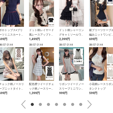
ポロトップス×プリ
ドット柄レイヤード
ドット柄シャーリン
裾プリーツケーブ
ーツミニスカートラ
風レースアップトッ
グキャミソールワン
編みニットワンピ
699円
1,499円
2,399円
699円
インニットセットア
プス
ピース
ス
ップ
08/07 01:44
08/07 01:44
08/07 01:44
08/07 01:44
チェック柄ノースリ
配色襟ツイードチェ
リボンツイードノー
小花柄レースリボ
ーブニットタイトミ
ック柄ノースリーブ
スリーブミニワンピ
タンクトップ
699円
1,399円
999円
599円
ニワンピース
ミニワンピース
ース