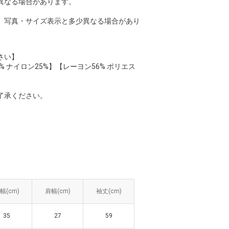
異なる場合があります。
、写真・サイズ表示と多少異なる場合があり
さい】
% ナイロン25%】【レーヨン56% ポリエス
了承ください。
幅(cm)
幅(cm)
肩幅(cm)
肩幅(cm)
袖丈(cm)
袖丈(cm)
35
35
27
27
59
59