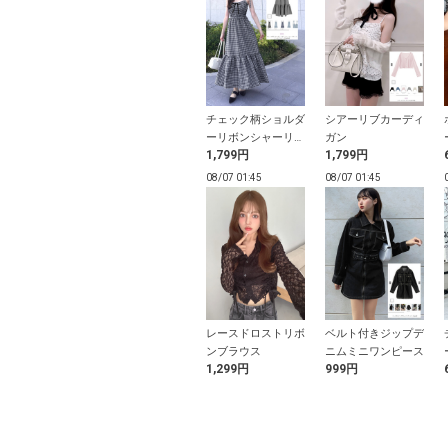
ト柄アメスリフ
カップ入りベアトッ
チェック柄ショルダ
シアーリブカーディ
リボントップス
プ
ーリボンシャーリン
ガン
9円
799円
1,799円
1,799円
グキャミソールワン
ピース
01:39
08/07 01:38
08/07 01:45
08/07 01:45
ティングロゴプ
ドット柄シアーバル
レースドロストリボ
ベルト付きジップデ
トハンドバッグ
ーンスリーブブラウ
ンブラウス
ニムミニワンピース
9円
2,499円
1,299円
999円
ス