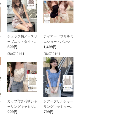
ル
チェック柄ノースリ
ティアードフリルミ
花柄フリルリボンキ
リネンライク
ー
ーブニットタイトミ
ニショートパンツ
ャミソールワンピー
テーラードジ
899円
1,499円
1,399円
1,999円
ニワンピース
ス
ト
08/07 01:44
08/07 01:44
08/07 01:44
08/07 01:44
ン
カップ付き花柄シャ
シアーフリルシャー
ニットキャミワンピ
カップ付きド
ーリングキャミソー
リングキャミソール
ース
キャミソール
999円
799円
1,599円
599円
ル
トップス