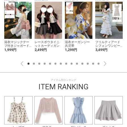
浴衣マジックテー
レースボウタイニ
浴衣オーガンジー
フリルティアード
プ付きジャガード
ットカーディガン
兵児帯
シフォンワンピー
作り帯
ス
1,999円
2,499円
1,299円
3,499円
アイテム別ランキング
ITEM RANKING