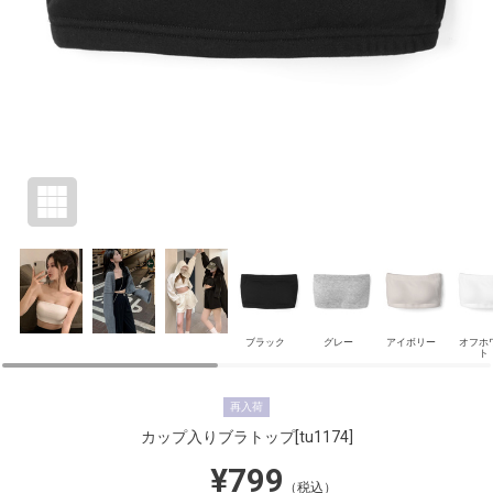
ブラック
グレー
アイボリー
オフホ
ト
再入荷
カップ入りブラトップ
[tu1174]
¥799
（税込）