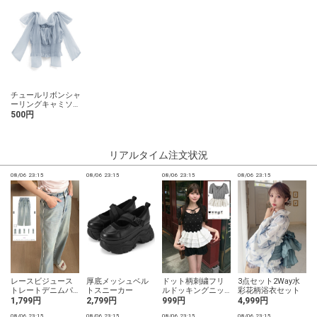
チュールリボンシャ
ーリングキャミソー
ル
500円
リアルタイム注文状況
08/06 23:15
08/06 23:15
08/06 23:15
08/06 23:15
0
レースビジュース
厚底メッシュベル
ドット柄刺繍フリ
3点セット2Way水
トレートデニムパ
トスニーカー
ルドッキングニッ
彩花柄浴衣セット
ンツ
トチュニック
1,799円
2,799円
999円
4,999円
08/06 23:15
08/06 23:15
08/06 23:15
08/06 23:15
0