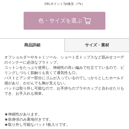
GRLポイント7pt進呈（1%）
色・サイズを選ぶ
商品詳細
サイズ・素材
オフショルダーやキャミソール、ショート丈トップスなど肌みせコーデ
のインナーに必須なブラトップ。
コットンをたっぷり使用し、伸縮性の良い編みで仕立てているので、ピ
リングしづらく肌触りも良くて通気性も◎。
バストとアンダー部分にゴムが入っているのでしっかりとしたホールド
感があり、かがんでも胸が見えない。
パッドは取り外し可能なので、お手持ちのブラやカップと合わせたりも
でき、お手入れも簡単。
★伸縮性があります。
★前身頃のみ裏地付きです。
★取り外し可能なパット1枚入りです。