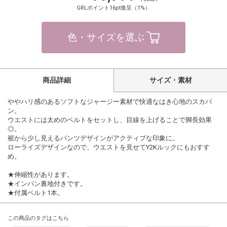
GRLポイント16pt進呈（1%）
色・サイズを選ぶ
商品詳細
サイズ・素材
ややハリ感のあるソフトなジャージー素材で快適なはき心地のスカパ
ン。
ウエストには太めのベルトをセットし、目線を上げることで脚長効果
◎。
裾から少し見えるパンツデザインがアクティブな印象に。
ローライズデザインなので、ウエストを見せてY2Kルックにもおすす
め。
★伸縮性があります。
★インパン裏地付きです。
★付属ベルト1本。
この商品のタグはこちら