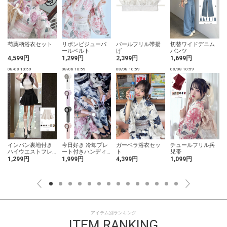
芍薬柄浴衣セット
リボンビジューパ
パールフリル帯揚
切替ワイドデニム
ールベルト
げ
パンツ
4,599円
1,299円
2,399円
1,699円
08/08 10:59
08/08 10:59
08/08 10:59
08/08 10:59
0
インパン裏地付き
今日好き 冷却プレ
ガーベラ浴衣セッ
チュールフリル兵
ハイウエストフレ
ート付きハンディ
ト
児帯
アミニスカート
ファン
1,299円
1,999円
4,399円
1,099円
アイテム別ランキング
ITEM RANKING