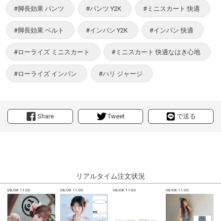
#脚長効果 パンツ
#パンツ Y2K
#ミニスカート 快適
#脚長効果 ベルト
#インパン Y2K
#インパン 快適
#ローライズ ミニスカート
#ミニスカート 快適なはき心地
#ローライズ インパン
#ハリ ジャージ
Share
Tweet
で送る
リアルタイム注文状況
08/08 11:00
08/08 11:00
08/08 11:00
08/08 11:00
0