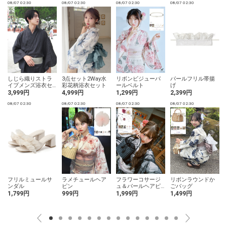
08/07 02:30
08/07 02:30
08/07 02:30
08/07 02:30
0
しじら織りストラ
3点セット2Way水
リボンビジューパ
パールフリル帯揚
イプメンズ浴衣セ
彩花柄浴衣セット
ールベルト
げ
ット
3,999円
4,999円
1,299円
2,399円
08/07 02:30
08/07 02:30
08/07 02:30
08/07 02:30
0
フリルミュールサ
ラメチュールヘア
フラワーコサージ
リボンラウンドか
ンダル
ピン
ュ＆パールヘアピ
ごバッグ
ン5点セット
1,799円
999円
1,999円
1,499円