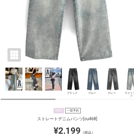
ブラック
ブルー
グレー
ライト
ー
NEW
一部予約
ストレートデニムパンツ
[cu468]
¥2,199
（税込）