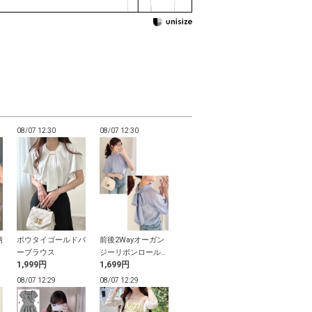
08/07 12:30
08/07 12:30
08/07 12:29
08/07 12:29
柄
ボウタイゴールドバ
前後2Wayオーガン
ショルダーリボン花
クルーネック
ミ
ーブラウス
ジーリボンロールネ
柄ワンピース
ニットカーデ
1,999円
1,699円
1,799円
1,699円
ックブラウス
08/07 12:29
08/07 12:29
08/07 12:29
08/07 12:29