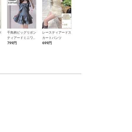
パ
千鳥柄ビッグリボン
レースティアードス
巾着付きV字かごバ
花柄浴衣セッ
ティアードミニワン
カートパンツ
ッグ
799円
699円
2,499円
3,999円
ピース