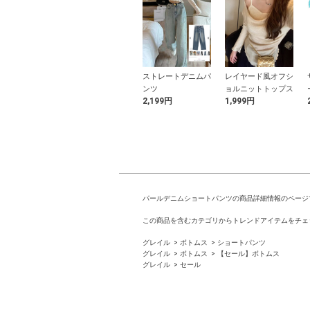
ブVネックシ
シアーリボンカーデ
ストレートデニムパ
レイヤード風オフシ
ト丈ニットカー
ィガンXキャミソー
ンツ
ョルニットトップス
円
799円
2,199円
1,999円
ガン
ルセットアップ
パールデニムショートパンツの商品詳細情報のページ
この商品を含むカテゴリからトレンドアイテムをチェ
グレイル
ボトムス
ショートパンツ
グレイル
ボトムス
【セール】ボトムス
グレイル
セール