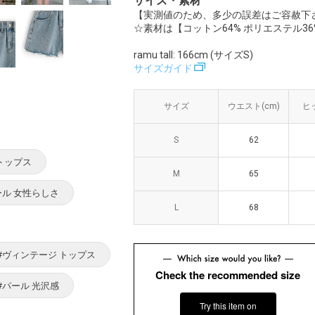
サイズ・素材
【実測値のため、多少の誤差はご容赦下
☆素材は【コットン64% ポリエステル36
ramu tall: 166cm (サイズS)
サイズガイド
サイズ
サイズ
ウエスト(cm)
ウエスト(cm)
ヒッ
ヒッ
S
S
62
62
トップス
M
M
65
65
ール 女性らしさ
L
L
68
68
#ヴィンテージ トップス
Check the recommended size
#パール 光沢感
Try this item on