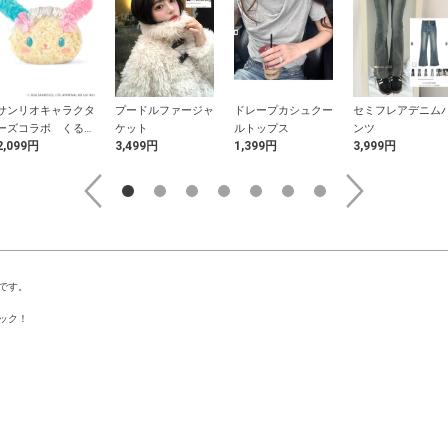
サンリオキャラクタ
プードルファージャ
ドレープカシュクー
セミフレアデニム
ーズコラボ くるく
ケット
ルトップス
ンツ
2,099円
3,499円
1,399円
3,999円
るファーヘッドドレ
スウサハナフェイス
ポーチ
です。
ック！