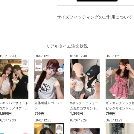
サイズフィッティングのご利用について
リアルタイム注文状況
08/07 12:30
08/07 12:30
08/07 12:30
08/07 12:30
スキッパーサイドド
立体刺繍ロゴTシャ
Vネックユニフォー
ギンガムチェック
ロストラメリブトッ
ツ
ム風ロゴプリントト
ビッグリボンキャ
2,599円
799円
1,399円
799円
プス
ップス
ソールチュニック
08/07 12:30
08/07 12:30
08/07 12:29
08/07 12:29