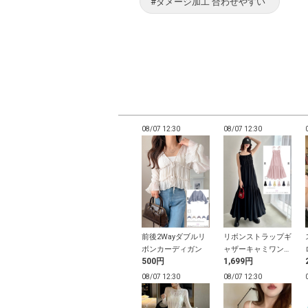
#ダメージ加工 合わせやすい
12:27
08/07 12:27
08/07 12:30
08/07 12:30
スタイ付きドッ
チェック柄ノースリ
前後2Wayダブルリ
リボンストラップギ
フリルトップス
ーブニットミニワン
ボンカーディガン
ャザーキャミワンピ
円
500円
500円
1,699円
ピース
ース
12:27
08/07 12:25
08/07 12:30
08/07 12:30