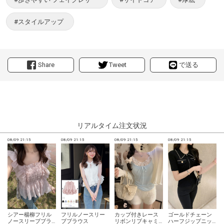
#スタイルアップ
Share
Tweet
で送る
リアルタイム注文状況
08/09 21:15
08/09 21:15
08/09 21:15
08/09 21:15
0
シアー楊柳フリル
フリルノースリー
カップ付きレース
ゴールドチェーン
ノースリーブブラ
ブブラウス
リボンリブキャミ
ハーフジップニッ