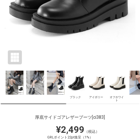
ブラック
アイボリー
オフホワイ
ト
厚底サイドゴアレザーブーツ
[ci383]
¥2,499
（税込）
GRLポイント22pt進呈（1%）