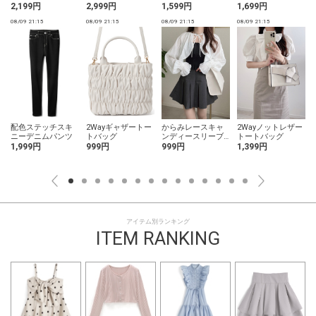
ウス
ソール
トトップス
2,199円
2,999円
1,599円
1,699円
08/09 21:15
08/09 21:15
08/09 21:15
08/09 21:15
0
配色ステッチスキ
2Wayギャザートー
からみレースキャ
2Wayノットレザー
ニーデニムパンツ
トバッグ
ンディースリーブ
トートバッグ
ボレロ
1,999円
999円
999円
1,399円
アイテム別ランキング
ITEM RANKING