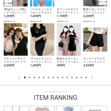
×
2Wayチェック柄ビ
パールチュールフ
オフショルダーリ
配色リボンフリル
ッグリボントップ
リルハイウエスト
ボンツイードトッ
スリーブニットト
ス
ビキニ水着
プス
ップス
1,299円
1,499円
1,799円
2,499円
08/08 02:15
08/08 02:15
08/08 02:15
08/08 02:15
0
スキッパーサイド
ゴールドチェーン
配色ホルターネッ
タックハイウエス
ドロストラメリブ
ハーフジップニッ
クキャミソールニ
トショートパンツ
トップス
トトップス
ットミニワンピー
2,599円
1,699円
999円
2,599円
ス
アイテム別ランキング
ITEM RANKING