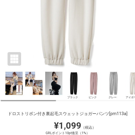
ブラック
ピンク
グレー
アイボ
ドロストリボン付き裏起毛スウェットジョガーパンツ
[pm113a]
¥1,099
（税込）
GRLポイント10pt進呈（1%）