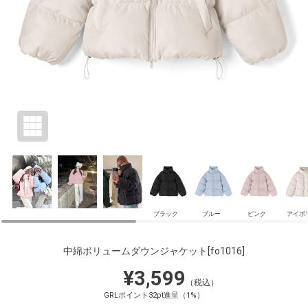
ブラック
ブルー
ピンク
アイボ
中綿ボリュームダウンジャケット
[fo1016]
¥3,599
（税込）
GRLポイント32pt進呈（1%）