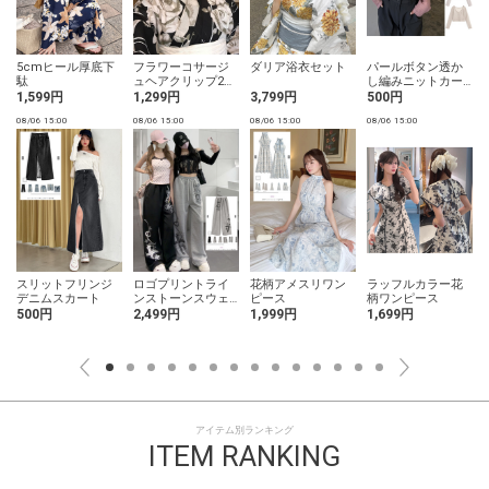
5cmヒール厚底下
フラワーコサージ
ダリア浴衣セット
パールボタン透か
駄
ュヘアクリップ2点
し編みニットカー
セット
ディガン
1,599円
1,299円
3,799円
500円
08/06 15:00
08/06 15:00
08/06 15:00
08/06 15:00
0
スリットフリンジ
ロゴプリントライ
花柄アメスリワン
ラッフルカラー花
デニムスカート
ンストーンスウェ
ピース
柄ワンピース
ットパンツ
500円
2,499円
1,999円
1,699円
アイテム別ランキング
ITEM RANKING