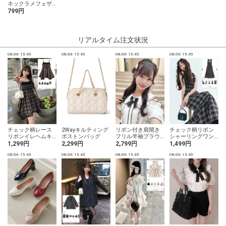
ネックラメフェザー
ニットトップス
799円
リアルタイム注文状況
08/06 15:45
08/06 15:45
08/06 15:45
08/06 15:45
0
チェック柄レース
2Wayキルティング
リボン付き肩開き
チェック柄リボン
リボンイレヘムキ
ボストンバッグ
フリル半袖ブラウ
シャーリングワン
ャミワンピース
ス
ピース
1,299円
2,299円
2,799円
1,499円
08/06 15:45
08/06 15:45
08/06 15:45
08/06 15:45
0