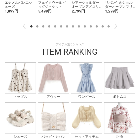
エナメルバレエシ
フェイクウールビ
シアーショルダー
リボン付きショル
ューズ
ッグジャケット
オープンアメスリ
ダーオープンフリ
ティアードミニワ
ルブラウス
1,899円
3,499円
2,799円
1,299円
ンピース
アイテム別ランキング
ITEM RANKING
トップス
アウター
ワンピース
ボトムス
シューズ
バッグ・カバン
セットアイテム
浴衣