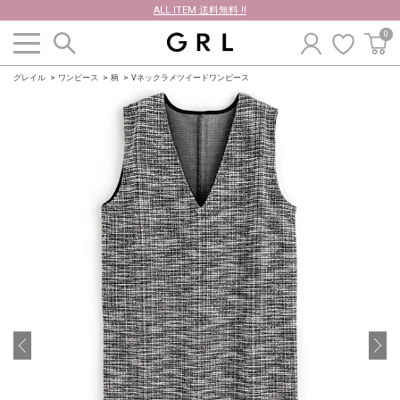
ALL ITEM 送料無料 !!
0
グレイル
ワンピース
柄
Vネックラメツイードワンピース