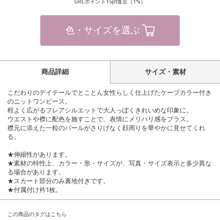
GRLポイント15pt進呈（1%）
色・サイズを選ぶ
商品詳細
サイズ・素材
こだわりのデイテールでとことん女性らしく仕上げたケープカラー付き
のニットワンピース。
程よく広がるフレアシルエットで大人っぽくきれいめな印象に。
ウエストや襟に配色を施すことで、表情にメリハリ感をプラス。
襟元に添えた一粒のパールがさりげなく顔周りを華やかに見せてくれ
る。
★伸縮性があります。
★素材の特性上、カラー・形・サイズが、写真・サイズ表示と多少異な
る場合があります。
★スカート部分のみ裏地付きです。
★付属付け衿1枚。
この商品のタグはこちら