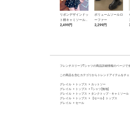
ウエストタック
ビッグリボンオフシ
リボンデザインドッ
ボリュームソールロ
ートパンツ
ョルダーツイードミ
ト柄キャミソールト
ーファー
9円
2,399円
2,499円
2,299円
ニワンピース
ップス
フレンチスリーブTシャツの商品詳細情報のページで
この商品を含むカテゴリからトレンドアイテムをチェ
グレイル
トップス
カットソー
グレイル
トップス
Tシャツ[無地]
グレイル
トップス
タンクトップ・キャミソール
グレイル
トップス
【セール】トップス
グレイル
セール