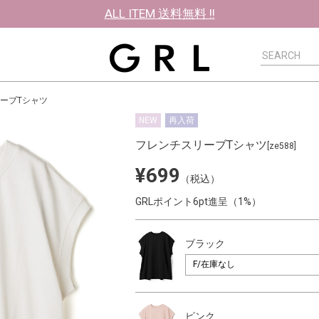
ALL ITEM 送料無料 !!
ーブTシャツ
NEW
再入荷
フレンチスリーブTシャツ
[ze588]
¥699
（税込）
GRLポイント6pt進呈（1%）
ブラック
ピンク