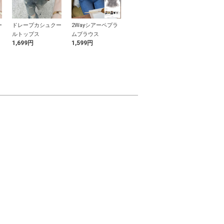
ー
ドレープカシュクー
2Wayシアーペプラ
ギンガムチェック柄
花柄レースフ
ルトップス
ムブラウス
ショルダーリボンワ
フス
1,699円
1,599円
899円
999円
ンピース