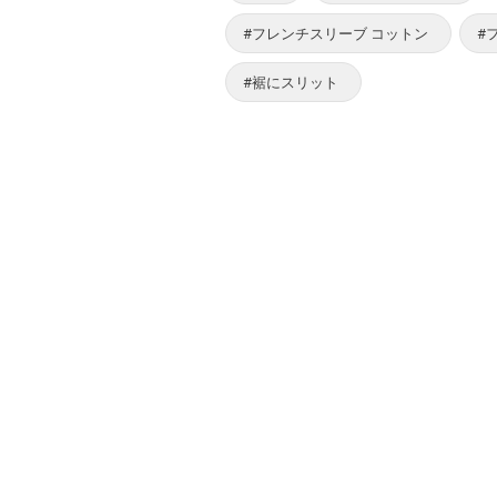
#フレンチスリーブ コットン
#
#裾にスリット