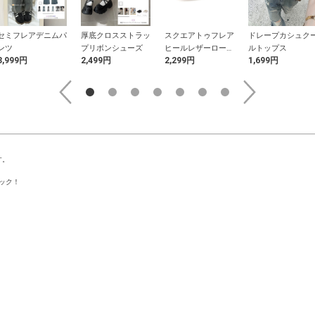
セミフレアデニムパ
厚底クロスストラッ
スクエアトゥフレア
ドレープカシュク
ンツ
プリボンシューズ
ヒールレザーローフ
ルトップス
3,999円
2,499円
2,299円
1,699円
ァー
す。
ック！