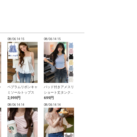
08/06 14:15
08/06 14:15
08/06 14:14
08/06 14:14
ッ
ペプラムリボンキャ
パッド付きアメスリ
アシンメトリーワン
シアーリブニ
ミソールトップス
ショート丈タンクト
ショルダートップス
ョート丈カー
2,999円
699円
500円
2,099円
ップ
ン
08/06 14:14
08/06 14:14
08/06 14:14
08/06 14:14