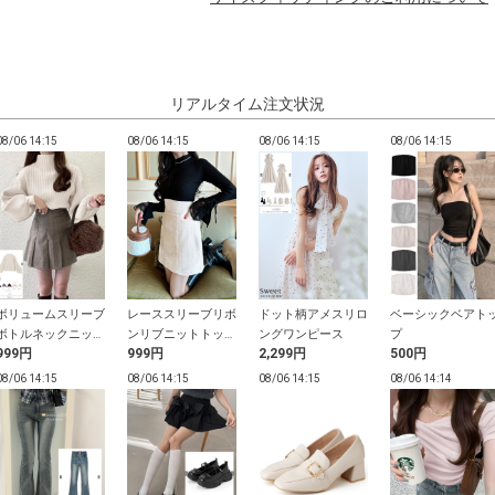
リアルタイム注文状況
08/06 14:15
08/06 14:15
08/06 14:15
08/06 14:15
ボリュームスリーブ
レーススリーブリボ
ドット柄アメスリロ
ベーシックベアト
ボトルネックニット
ンリブニットトップ
ングワンピース
プ
999円
999円
2,299円
500円
トップス
ス
08/06 14:15
08/06 14:15
08/06 14:15
08/06 14:14