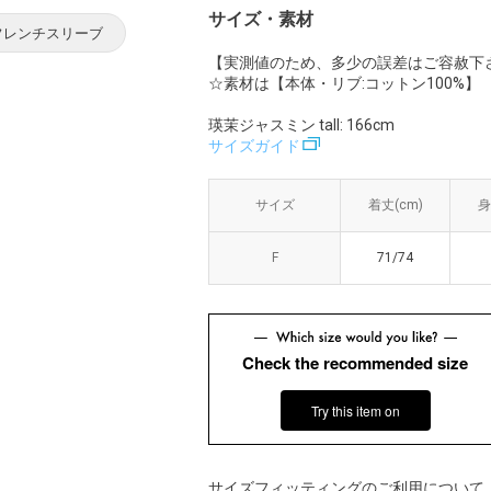
サイズ・素材
フレンチスリーブ
【実測値のため、多少の誤差はご容赦下
☆素材は【本体・リブ:コットン100%】
瑛茉ジャスミン tall: 166cm
サイズガイド
サイズ
サイズ
着丈(cm)
着丈(cm)
身
身
F
F
71/74
71/74
Check the recommended size
Try this item on
サイズフィッティングのご利用について