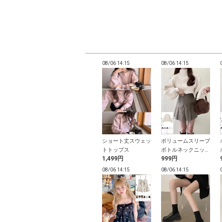
14:08
08/06 14:08
08/06 14:15
08/06 14:15
プ付きショート
接触冷感リブカーデ
ショート丈スウェッ
ボリュームスリーブ
ャミソール
ィガン
トトップス
ボトルネックニット
円
2,199円
1,499円
999円
トップス
14:08
08/06 14:08
08/06 14:15
08/06 14:15