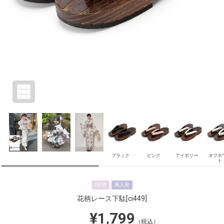
ブラック
ピンク
アイボリー
オフホ
ト
NEW
再入荷
花柄レース下駄
[ci449]
¥1,799
（税込）