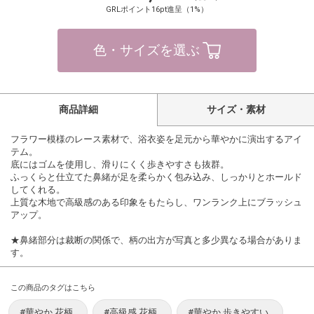
GRLポイント16pt進呈（1%）
色・サイズを選ぶ
商品詳細
サイズ・素材
フラワー模様のレース素材で、浴衣姿を足元から華やかに演出するアイ
テム。
底にはゴムを使用し、滑りにくく歩きやすさも抜群。
ふっくらと仕立てた鼻緒が足を柔らかく包み込み、しっかりとホールド
してくれる。
上質な木地で高級感のある印象をもたらし、ワンランク上にブラッシュ
アップ。
★鼻緒部分は裁断の関係で、柄の出方が写真と多少異なる場合がありま
す。
この商品のタグはこちら
#華やか 花柄
#高級感 花柄
#華やか 歩きやすい