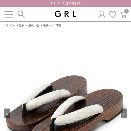
ALL ITEM 送料無料 !!
0
グレイル
浴衣
浴衣小物
花柄レース下駄