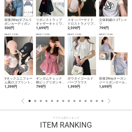
前後2Wayダブルリ
リボンストラップ
スキッパーサイド
立体刺繍ロゴTシャ
ボンカーディガン
ギャザーキャミワ
ドロストラメリブ
ツ
ンピース
トップス
500円
1,699円
2,599円
799円
08/07 12:30
08/07 12:30
08/07 12:30
08/07 12:30
0
Vネックユニフォー
ギンガムチェック
ボウタイゴールド
前後2Wayオーガン
ソ
ム風ロゴプリント
柄ビッグリボンキ
バーブラウス
ジーリボンロール
トップス
ャミソールチュニ
ネックブラウス
1,399円
799円
1,999円
1,699円
ック
アイテム別ランキング
ITEM RANKING