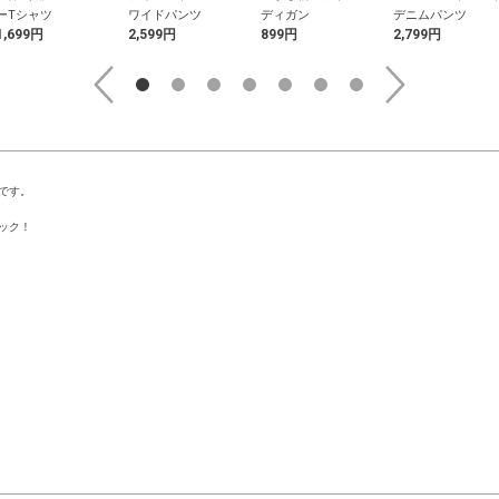
ーTシャツ
ワイドパンツ
ディガン
デニムパンツ
1,699円
2,599円
899円
2,799円
です。
ック！