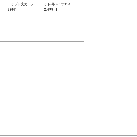
ロップド丈カーディ
ット柄ハイウエスト
ボール飾り帯紐
パンツ
799円
2,499円
500円
1,699円
ガン
ダブルフレアスカー
ト