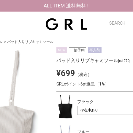
ALL ITEM 送料無料 !!
ル
パッド入りリブキャミソール
NEW
一部予約
再入荷
パッド入りリブキャミソール
[rut270]
¥699
（税込）
GRLポイント6pt進呈（1%）
ブラック
ブルー