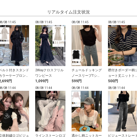
リアルタイム注文状況
08/08 11:45
08/08 11:45
08/08 11:45
08/08 11:45
ベルト付きスタンド
2Wayクロスフリル
チュールドッキング
襟付きボーダー柄
カラーケープロング
ワンピース
ノースリーブTシャ
ョート丈ニットト
2,699円
1,099円
599円
500円
コート
ツ
プス
08/08 11:44
08/08 11:44
08/08 11:44
08/08 11:44
立体刺繍ロゴビジュ
ラインストーンロゴ
透かし柄ニットカー
ビジューストレー