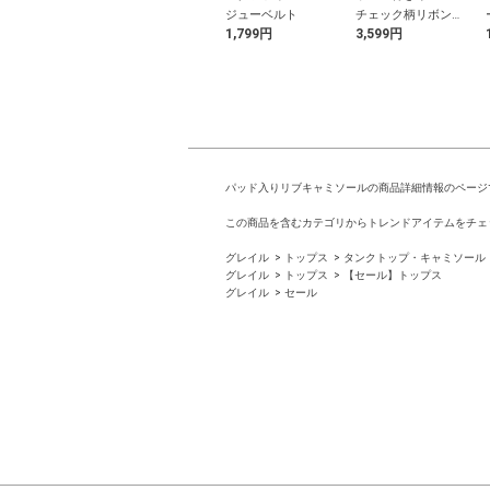
着
サイドギャザートッ
ジューベルト
チェック柄リボンデ
9円
1,499円
1,799円
3,599円
プス
ザインビキニ水着
パッド入りリブキャミソールの商品詳細情報のページ
この商品を含むカテゴリからトレンドアイテムをチェ
グレイル
トップス
タンクトップ・キャミソール
グレイル
トップス
【セール】トップス
グレイル
セール