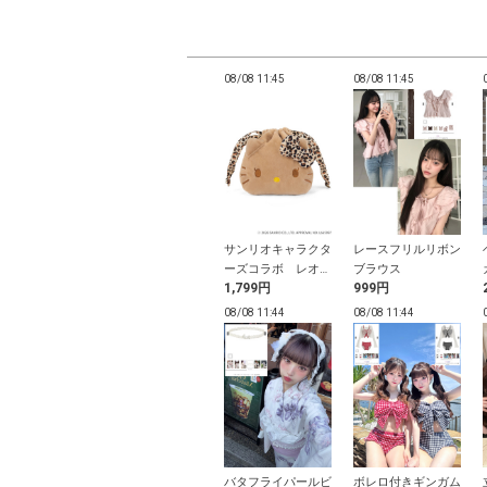
11:41
08/08 11:41
08/08 11:45
08/08 11:45
トボタンニット
2Wayチャーム付き
サンリオキャラクタ
レースフリルリボン
ディガン
モノグラムバッグ
ーズコラボ レオパ
ブラウス
円
2,499円
1,799円
999円
ード柄日焼けハロー
キティフェイス巾着
11:38
08/08 11:38
08/08 11:44
08/08 11:44
ールリボンビキ
2Wayカシュクール
バタフライパールビ
ボレロ付きギンガム