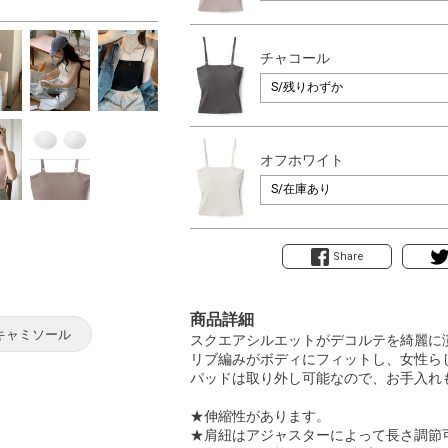
チャコール
オフホワイト
Share
商品詳細
 キャミソール
スクエアシルエットがデコルテを綺麗に
リブ編みがボディにフィットし、女性ら
パッドは取り外し可能なので、お手入れ
★伸縮性があります。
★肩紐はアジャスターによって長さ調節