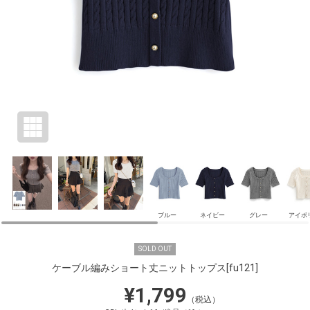
ブルー
ネイビー
グレー
アイボ
SOLD OUT
ケーブル編みショート丈ニットトップス
[fu121]
¥1,799
（税込）