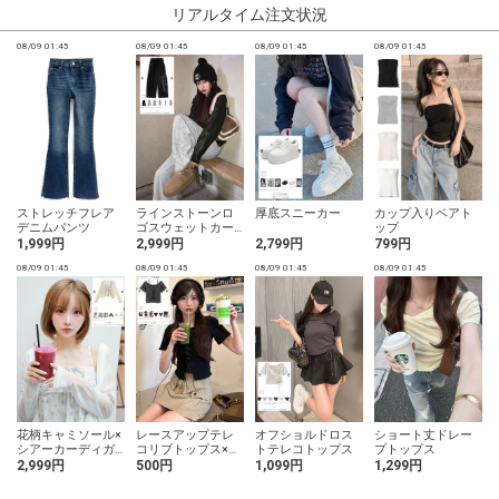
リアルタイム注文状況
08/09 01:45
08/09 01:45
08/09 01:45
08/09 01:45
0
ストレッチフレア
ラインストーンロ
厚底スニーカー
カップ入りベアト
デニムパンツ
ゴスウェットカー
ップ
ブパンツ
1,999円
2,999円
2,799円
799円
08/09 01:45
08/09 01:45
08/09 01:45
08/09 01:45
0
花柄キャミソール×
レースアップテレ
オフショルドロス
ショート丈ドレー
シアーカーディガ
コリブトップス×キ
トテレコトップス
プトップス
ンアンサンブル
ャミソールアンサ
2,999円
500円
1,099円
1,299円
ンブル