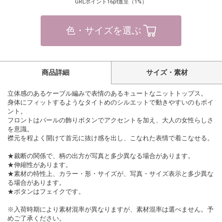
GRLポイント16pt進呈（1%）
色・サイズを選ぶ
商品詳細
サイズ・素材
立体感のあるケーブル編みで表情のあるキュートなニットトップス。
身体にフィットするようなタイトめのシルエットで動きやすいのもポイ
ント。
フロントはパールの飾りボタンでアクセントを加え、大人の女性らしさ
を意識。
襟元を程よく開けて首元に抜け感を出し、こなれた表情で着こなせる。
★裁断の関係で、柄の出方が写真と多少異なる場合があります。
★伸縮性があります。
★素材の特性上、カラー・形・サイズが、写真・サイズ表示と多少異な
る場合があります。
★ボタンはフェイクです。
※入荷時期により素材混率が異なりますが、素材混率は選べません。予
めご了承ください。