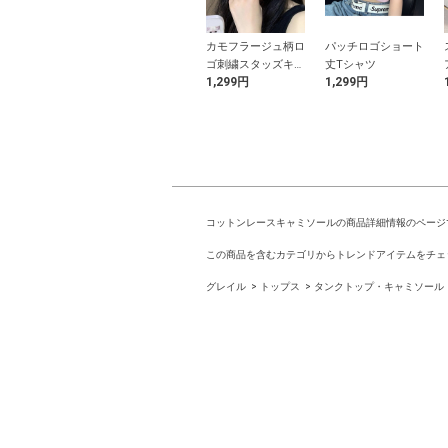
ト柄ギャザーリ
パールハンドルフラ
カモフラージュ柄ロ
パッチロゴショート
キャミソールワ
ワーレース巾着バッ
ゴ刺繍スタッズキャ
丈Tシャツ
9円
2,999円
1,299円
1,299円
ース
グ
ップ
コットンレースキャミソールの商品詳細情報のページ
この商品を含むカテゴリからトレンドアイテムをチェ
グレイル
トップス
タンクトップ・キャミソール