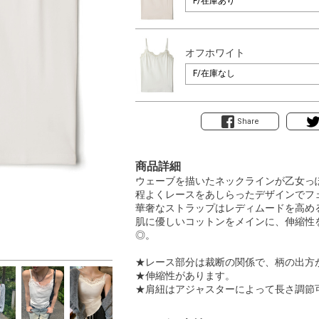
オフホワイト
Share
商品詳細
ウェーブを描いたネックラインが乙女っ
程よくレースをあしらったデザインでフ
華奢なストラップはレディムードを高め
肌に優しいコットンをメインに、伸縮性
◎。
★レース部分は裁断の関係で、柄の出方
★伸縮性があります。
★肩紐はアジャスターによって長さ調節