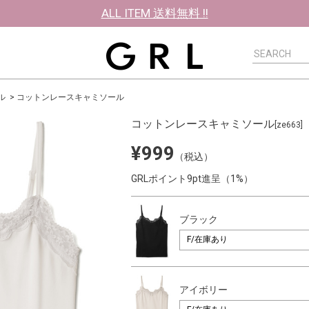
ALL ITEM 送料無料 !!
ル
コットンレースキャミソール
コットンレースキャミソール
[ze663]
¥999
（税込）
GRLポイント9pt進呈（1%）
ブラック
アイボリー