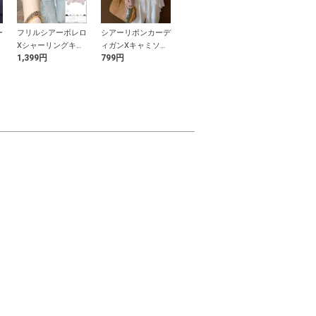
ー
フリルシアーボレロ
シアーリボンカーデ
ストライプ柄ギャザ
カップ付きベ
Xシャーリングキャ
ィガンXキャミソー
ーブラウス
プ
1,399円
799円
2,999円
599円
ミソールアンサンブ
ルセットアップ
ル