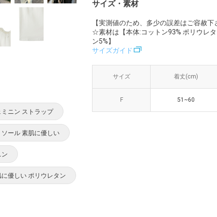
サイズ・素材
【実測値のため、多少の誤差はご容赦下
☆素材は【本体:コットン93% ポリウレタ
ン5%】
サイズガイド
サイズ
サイズ
着丈(cm)
着丈(cm)
身
F
F
51~60
51~60
ェミニン ストラップ
ミソール 素肌に優しい
ニン
肌に優しい ポリウレタン