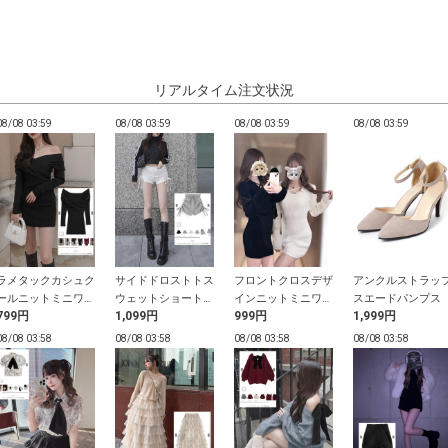
リアルタイム注文状況
08/08 03:59
08/08 03:59
08/08 03:59
08/08 03:59
ラメタックカシュク
サイドドロストトス
フロントクロスデザ
アンクルストラッ
ールニットミニワン
ウェットショートパ
インニットミニワン
スエードパンプス
799円
1,099円
999円
1,999円
ピース
ンツ
ピース
08/08 03:58
08/08 03:58
08/08 03:58
08/08 03:58