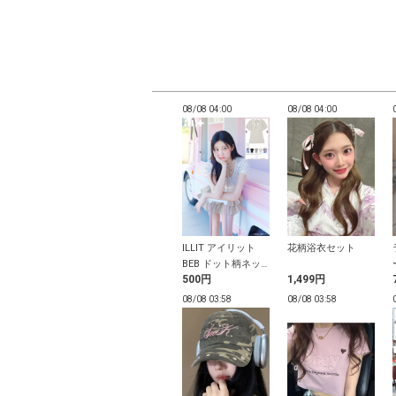
03:51
08/08 03:51
08/08 04:00
08/08 04:00
プ付きダブルス
ストラップリボンキ
ILLIT アイリット
花柄浴衣セット
ップクロスキャ
ャミソールワンピー
BEB ドット柄ネッ
円
1,699円
500円
1,499円
ール
ス
クリボントップス
03:49
08/08 03:49
08/08 03:58
08/08 03:58