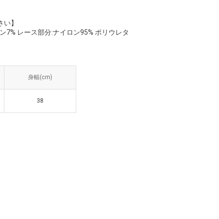
さい】
ン7% レース部分:ナイロン95% ポリウレタ
幅(cm)
身幅(cm)
38
38