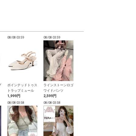
08/08 03:59
08/08 03:59
08/08 03:58
08/08 03:58
プ
ポインテッドトゥス
ラインストーンロゴ
シアーリボンカーデ
接触冷感リブ
トラップミュール
ワイドパンツ
ィガンXキャミソー
ィガン
1,999円
2,599円
799円
2,199円
ルセットアップ
08/08 03:58
08/08 03:58
08/08 03:58
08/08 03:57