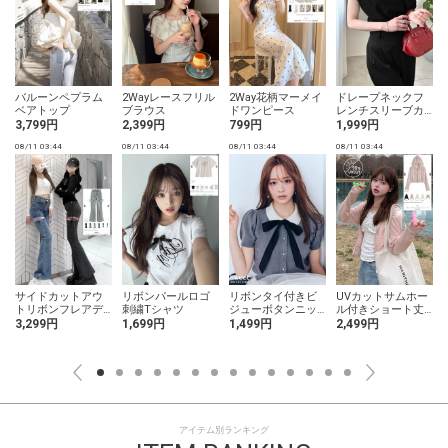
バルーンペプラム
2Wayレースフリル
2Way花柄マーメイ
ドレープネックフ
ベアトップ
ブラウス
ドワンピース
レンチスリーブカ
ットソー
3,799円
2,399円
799円
1,999円
08/11 03:44
08/11 03:44
08/11 03:44
08/11 03:44
0
サイドカットアウ
リボンパールロゴ
リボンタイ付きビ
UVカットサムホー
トリボンフレアデ
刺繍Tシャツ
ジューボタンニッ
ル付きショート丈
ニムパンツ
トカーディガン
パーカー
3,299円
1,699円
1,499円
2,499円
アイテム別ランキング