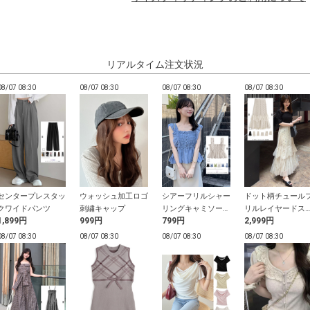
リアルタイム注文状況
08/07 08:30
08/07 08:30
08/07 08:30
08/07 08:30
センタープレスタッ
ウォッシュ加工ロゴ
シアーフリルシャー
ドット柄チュール
クワイドパンツ
刺繍キャップ
リングキャミソール
リルレイヤードス
1,899円
999円
799円
2,999円
トップス
ート
08/07 08:30
08/07 08:30
08/07 08:30
08/07 08:30