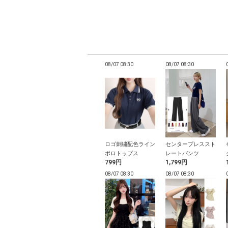
08:26
08/07 08:26
08/07 08:30
08/07 08:30
プ付クロップド
カップ付きクロップ
ロゴ刺繍配色ライン
センタープレススト
ゴ刺繍タンクト
ド丈ロンＴ
ポロトップス
レートパンツ
円
999円
799円
1,799円
08:26
08/07 08:26
08/07 08:30
08/07 08:30