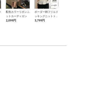
ウ
配色カラーリボンニ
ボーダー柄フリルド
透かし編みリボンカ
サイドドロス
ットカーディガン
ッキングニットトッ
ーディガン×キャミ
ンバストート
2,099円
3,799円
699円
1,999円
プス
ソールニットアンサ
ンブル