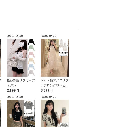
08/07 08:30
08/07 08:30
08/07 08:30
08/07 08:30
フ
接触冷感リブカーデ
ドット柄アメスリフ
切替フレアデニムパ
アシンメトリ
カ
ィガン
レアロングワンピー
ンツ
ドデニムパン
2,199円
3,399円
2,399円
1,499円
ス
08/07 08:30
08/07 08:30
08/07 08:29
08/07 08:29