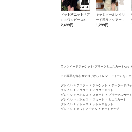
ターネックレー
ギャザーペプラムバ
ドット柄ニットベア
キャミソールレイヤ
キニ水着
ルーンベアトップス
ミニワンピース×ベ
ード風ラメシアード
9円
899円
2,499円
1,299円
ーシックTシャツセ
レープトップス
ットアップ
ラメツイードジャケット×プリーツミニスカートセッ
この商品を含むカテゴリからトレンドアイテムをチェ
グレイル
アウター
ジャケット
テーラードジャ
グレイル
アウター
アウターセット
グレイル
ボトムス
スカート
プリーツスカート
グレイル
ボトムス
スカート
ミニスカート
グレイル
ボトムス
ボトムスセット
グレイル
セットアイテム
セットアップ