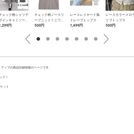
チェック柄シャツデ
チェック柄ノースリ
レースレイヤード風
レースカラーメロ
ザインキャミソール
ーブニットミニワン
ドレープトップス
リブトップス
1,299円
500円
1,499円
500円
ワンピース
ピース
トアップの商品詳細情報のページです。
ック！
ケット