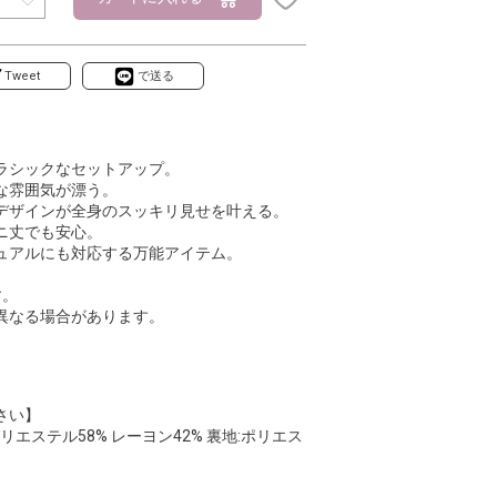
Tweet
で送る
ラシックなセットアップ。
な雰囲気が漂う。
デザインが全身のスッキリ見せを叶える。
ニ丈でも安心。
ュアルにも対応する万能アイテム。
す。
異なる場合があります。
さい】
エステル58% レーヨン42% 裏地:ポリエス