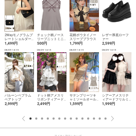
2Wayモノグラムプ
チェック柄ノース
花柄ボウタイノー
レザー厚底ローフ
レートショルダー
リーブニットミニ
スリーブブラウス
ァー
バッグ
ワンピース
1,499円
500円
1,799円
2,599円
08/09 14:15
08/09 14:15
08/09 14:15
08/09 14:15
0
バルーンペプラム
ドット柄アメスリ
サテンプリーツキ
シアーアメスリテ
ベアトップ
リボンティアード
ャミソールオール
ィアードフリルミ
ウェーブフリルブ
インワン
ニワンピース
2,999円
2,499円
1,599円
1,999円
ラウス