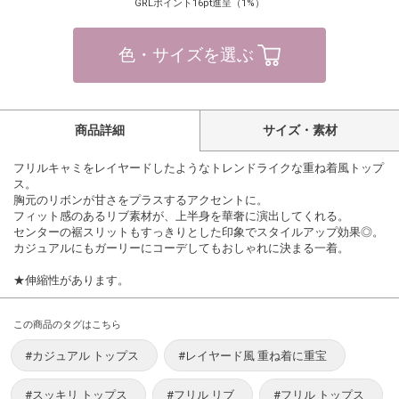
GRLポイント16pt進呈（1%）
色・サイズを選ぶ
商品詳細
サイズ・素材
フリルキャミをレイヤードしたようなトレンドライクな重ね着風トップ
ス。
胸元のリボンが甘さをプラスするアクセントに。
フィット感のあるリブ素材が、上半身を華奢に演出してくれる。
センターの裾スリットもすっきりとした印象でスタイルアップ効果◎。
カジュアルにもガーリーにコーデしてもおしゃれに決まる一着。
★伸縮性があります。
この商品のタグはこちら
#カジュアル トップス
#レイヤード風 重ね着に重宝
#スッキリ トップス
#フリル リブ
#フリル トップス