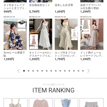
タイ付きドレープ
百合柄浴衣セット
浴衣しわ兵児帯
浴衣フラワーパー
ショート丈リブト
ル付き飾り帯紐
ップス
999円
5,799円
1,499円
1,299円
08/08 03:44
08/08 03:44
08/08 03:44
08/08 03:44
0
5cmヒール厚底下
キャミソール×ロン
カップ付きフリル
ドット柄チュール
駄
グスカートフリル
トップス×ロングス
レイヤードフレア
セットアップ
カートセットアッ
ロングスカート
1,599円
1,399円
1,799円
1,399円
プ
アイテム別ランキング
ITEM RANKING