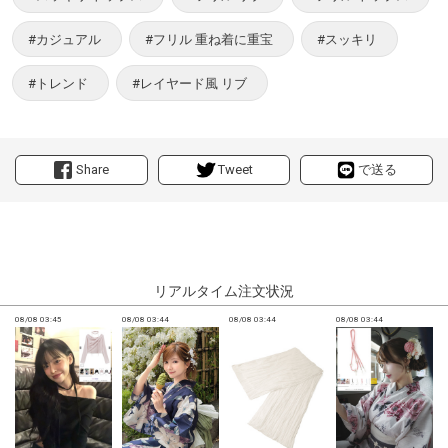
#カジュアル
#フリル 重ね着に重宝
#スッキリ
#トレンド
#レイヤード風 リブ
Share
Tweet
で送る
リアルタイム注文状況
08/08 03:45
08/08 03:44
08/08 03:44
08/08 03:44
0