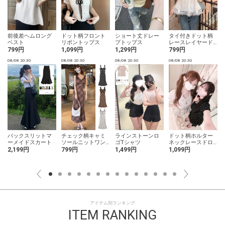
前後差ヘムロング
ドット柄フロント
ショート丈ドレー
タイ付きドット柄
ト
ベスト
リボントップス
プトップス
レースレイヤード
ギャザーブラウス
799円
1,099円
1,299円
799円
08/08 20:30
08/08 20:30
08/08 20:30
08/08 20:30
0
バックスリットマ
チェック柄キャミ
ラインストーンロ
ドット柄ホルター
ーメイドスカート
ソールニットワン
ゴTシャツ
ネックレースドロ
ピース
ストトップス
2,199円
799円
1,499円
1,099円
アイテム別ランキング
ITEM RANKING