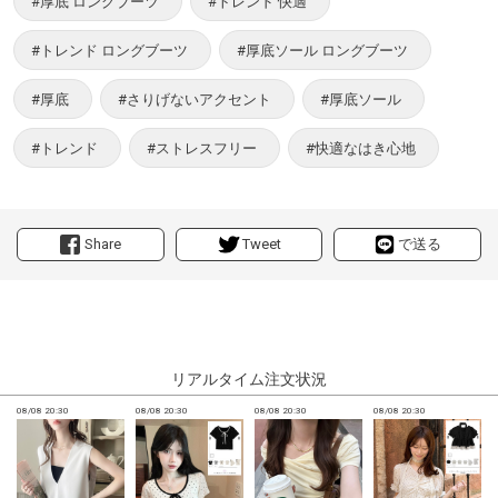
#厚底 ロングブーツ
#トレンド 快適
#トレンド ロングブーツ
#厚底ソール ロングブーツ
#厚底
#さりげないアクセント
#厚底ソール
#トレンド
#ストレスフリー
#快適なはき心地
Share
Tweet
で送る
リアルタイム注文状況
08/08 20:30
08/08 20:30
08/08 20:30
08/08 20:30
0