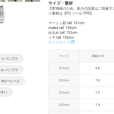
サイズ・素材
【実測値のため、多少の誤差はご容赦下
☆素材は【PU ソール:TPR】
マーシュ彩 tall: 161cm
maika tall: 156cm
ゆるめ tall: 155cm
ミチ tall: 156cm
サイズガイド
サイズ
サイズ
底幅(cm)
底幅(cm)
ヒー
トゥ パンプス
22.5cm
22.5cm
6.8
6.8
ール パンプス
23.0cm
23.0cm
7.0
7.0
#ローヒール
やすい
23.5cm
23.5cm
7.2
7.2
24.0cm
24.0cm
7.4
7.4