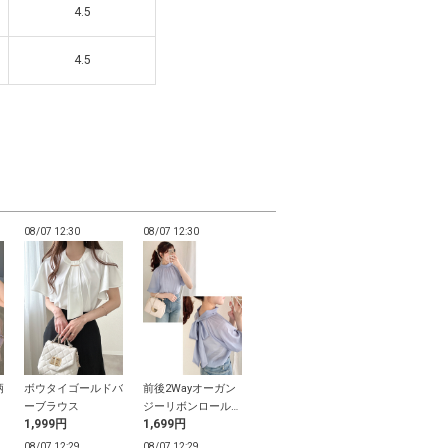
4.5
4.5
4.5
4.5
08/07 12:30
08/07 12:30
08/07 12:29
08/07 12:29
柄
ボウタイゴールドバ
前後2Wayオーガン
ショルダーリボン花
クルーネック
ミ
ーブラウス
ジーリボンロールネ
柄ワンピース
ニットカーデ
1,999円
1,699円
1,799円
1,699円
ックブラウス
08/07 12:29
08/07 12:29
08/07 12:29
08/07 12:29