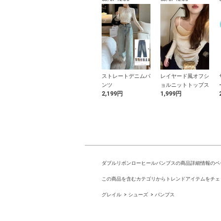
ブVネックシ
シアーリボンカーデ
ストレートデニムパ
レイヤード風オフシ
ト丈ニットカー
ィガンXキャミソー
ンツ
ョルニットトップス
円
799円
2,199円
1,999円
ガン
ルセットアップ
ダブルリボンローヒールパンプスの商品詳細情報のペ
この商品を含むカテゴリからトレンドアイテムをチェ
グレイル
シューズ
パンプス