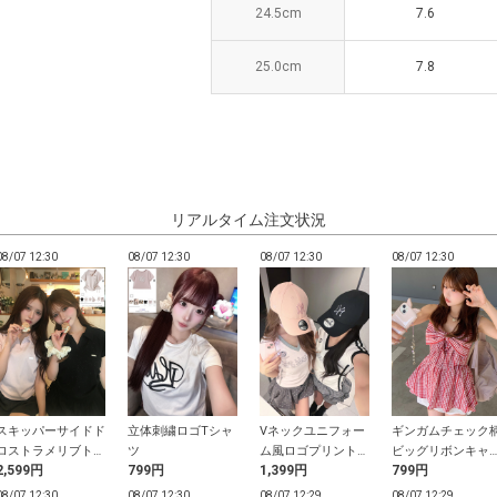
24.5cm
24.5cm
7.6
7.6
25.0cm
25.0cm
7.8
7.8
リアルタイム注文状況
08/07 12:30
08/07 12:30
08/07 12:30
08/07 12:30
スキッパーサイドド
立体刺繍ロゴTシャ
Vネックユニフォー
ギンガムチェック
ロストラメリブトッ
ツ
ム風ロゴプリントト
ビッグリボンキャ
2,599円
799円
1,399円
799円
プス
ップス
ソールチュニック
08/07 12:30
08/07 12:30
08/07 12:29
08/07 12:29