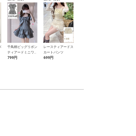
パ
千鳥柄ビッグリボン
レースティアードス
巾着付きV字かごバ
花柄浴衣セッ
ティアードミニワン
カートパンツ
ッグ
799円
699円
2,499円
3,999円
ピース