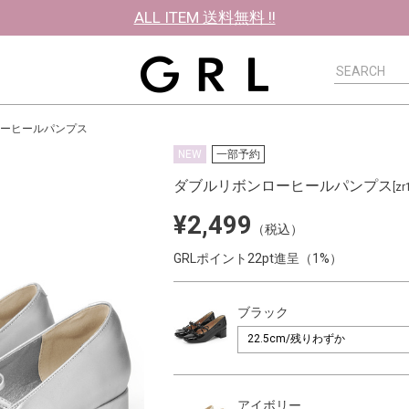
ALL ITEM 送料無料 !!
ーヒールパンプス
NEW
一部予約
ダブルリボンローヒールパンプス
[zr
¥2,499
（税込）
GRLポイント22pt進呈（1%）
ブラック
アイボリー