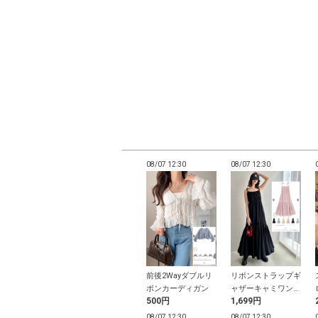
12:27
08/07 12:27
08/07 12:30
08/07 12:30
スタイ付きドッ
チェック柄ノースリ
前後2Wayダブルリ
リボンストラップギ
フリルトップス
ーブニットミニワン
ボンカーディガン
ャザーキャミワンピ
円
500円
500円
1,699円
ピース
ース
12:27
08/07 12:25
08/07 12:30
08/07 12:30