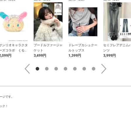
サンリオキャラクタ
プードルファージャ
ドレープカシュクー
セミフレアデニム
ーズコラボ くるく
ケット
ルトップス
ンツ
2,099円
3,499円
1,399円
3,999円
るファーヘッドドレ
スウサハナフェイス
ポーチ
ージです。
ック！