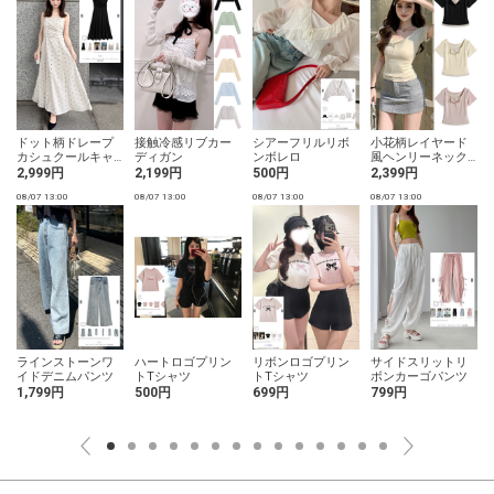
ドット柄ドレープ
接触冷感リブカー
シアーフリルリボ
小花柄レイヤード
カシュクールキャ
ディガン
ンボレロ
風ヘンリーネック
ミソールワンピー
トップス
2,999円
2,199円
500円
2,399円
ス
08/07 13:00
08/07 13:00
08/07 13:00
08/07 13:00
0
ラインストーンワ
ハートロゴプリン
リボンロゴプリン
サイドスリットリ
イドデニムパンツ
トTシャツ
トTシャツ
ボンカーゴパンツ
1,799円
500円
699円
799円