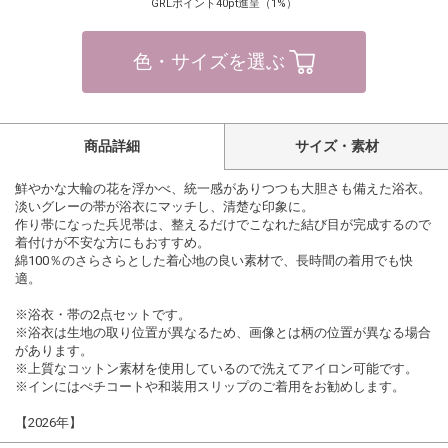
GRLポイント40pt進呈（1%）
色・サイズを選ぶ
商品詳細
サイズ・素材
鮮やかな大輪の花を浮かべ、統一感がありつつも大胆さも備えた浴衣。
淡いグレーの帯が浴衣にマッチし、清楚な印象に。
作り帯になった兵児帯は、整えるだけでこなれた結び目が完成するので
着付けが不安な方にもおすすめ。
綿100％のさらさらとした着心地の良い素材で、長時間の着用でも快
適。
※浴衣・帯の2点セットです。
※浴衣は生地の取り位置が異なるため、画像とは柄の位置が異なる場合
があります。
※上質なコットン素材を使用しているので洗えてアイロン可能です。
※インにはぺチコートや和装用スリップのご着用をお勧めします。
【2026年】