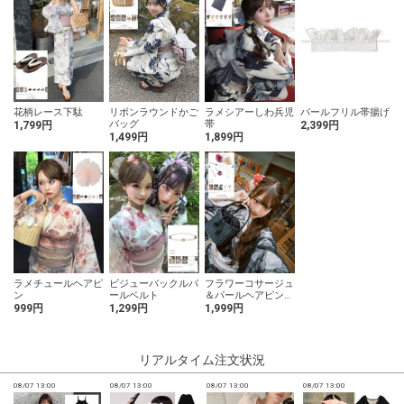
花柄レース下駄
リボンラウンドかご
ラメシアーしわ兵児
パールフリル帯揚げ
バッグ
帯
1,799円
2,399円
1,499円
1,899円
ラメチュールヘアピ
ビジューバックルパ
フラワーコサージュ
ン
ールベルト
＆パールヘアピン5
点セット
999円
1,299円
1,999円
リアルタイム注文状況
08/07 13:00
08/07 13:00
08/07 13:00
08/07 13:00
0