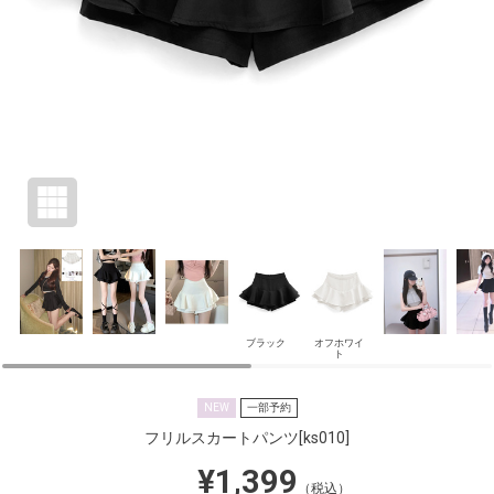
ブラック
オフホワイ
ト
NEW
一部予約
フリルスカートパンツ
[ks010]
¥1,399
（税込）