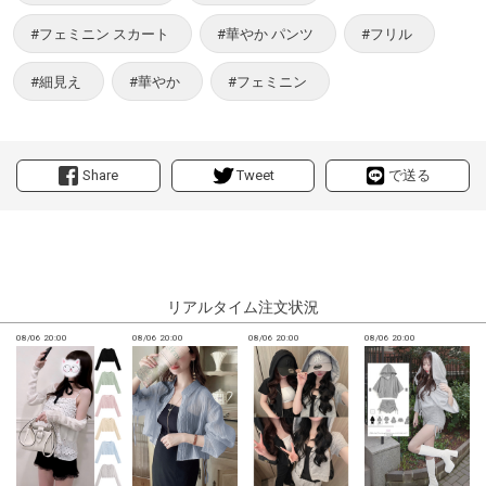
#フェミニン スカート
#華やか パンツ
#フリル
#細見え
#華やか
#フェミニン
Share
Tweet
で送る
リアルタイム注文状況
08/06 20:00
08/06 20:00
08/06 20:00
08/06 20:00
0