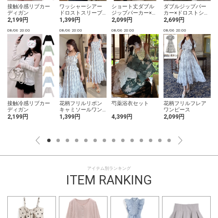
接触冷感リブカー
ワッシャーシアー
ショート丈ダブル
ダブルジップパー
ディガン
ドロストスリーブ
ジップパーカー×フ
カー×ドロストショ
シャツ
レアパンツスウェ
ートパンツセット
2,199円
1,399円
2,099円
2,699円
ットセットアップ
アップ
08/06 20:00
08/06 20:00
08/06 20:00
08/06 20:00
0
接触冷感リブカー
花柄フリルリボン
芍薬浴衣セット
花柄フリルフレア
ディガン
キャミソールワン
ワンピース
ピース
2,199円
1,399円
4,399円
2,099円
アイテム別ランキング
ITEM RANKING