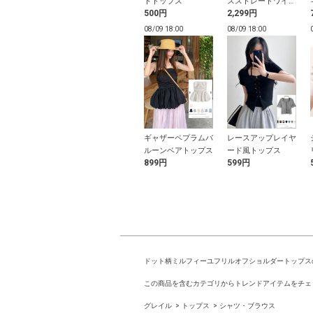
ウス
ングリボンタイノー
トトップス
スストレートワイド
9円
999円
500円
2,299円
スリーブニットチュ
パンツ
ニック
17:55
08/09 17:53
08/09 18:00
08/09 18:00
繍ビッグTシ
ノースリーブハイネ
ギャザーペプラムバ
レースアップレイヤ
ックニットトップス
ルーンベアトップス
ード風トップス
円
599円
899円
599円
ドット柄ミルフィーユフリルオフショルダートップス
この商品を含むカテゴリからトレンドアイテムをチェ
グレイル
トップス
シャツ・ブラウス