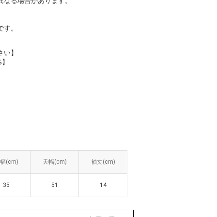
異なる場合があります。
です。
さい】
%】
幅(cm)
幅(cm)
天幅(cm)
天幅(cm)
袖丈(cm)
袖丈(cm)
35
35
51
51
14
14