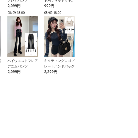
フレアパンツ
ト柄フリルドッキン
ル
ール花柄ビキ
2,099円
999円
1,799円
2,399円
グリブトップス
08/09 18:00
08/09 18:00
08/09 18:00
08/09 18:00
柄
ハイウエストフレア
キルティングロゴプ
配色フリルワンピー
2Wayレザー
ノ
デニムパンツ
レートハンドバッグ
ス水着
ンバッグ
2,099円
2,299円
1,699円
1,999円
ッ