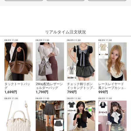
リアルタイム注文状況
08/09 11:30
08/09 11:30
08/09 11:30
08/09 11:30
0
タックトートバッ
2Way配色レザーシ
チェック柄リボン
レースレイヤード
グ
ョルダーバッグ
ドッキングトップ
風ドレープカシュ
ス
クールトップス
1,699円
1,799円
799円
999円
08/09 11:30
08/09 11:30
08/09 11:30
08/09 11:30
0