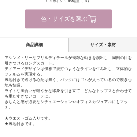
GRLポイント18pt進呈（1%）
色・サイズを選ぶ
商品詳細
サイズ・素材
アシンメトリーなフリルディテールが複雑な動きを演出し、周囲の目を
引きつけるロングスカート。
ティアードデザインは優雅で波打つようなラインを生み出し、立体的な
フォルムを実現する。
裏地付きで透ける心配は無く、バックにはゴムが入っているので履き心
地も快適。
ライトな風合いが軽やかな印象を引き立て、どんなトップスと合わせて
も重たすぎないコーデに。
きちんと感が必要なシチュエーションやオフィスカジュアルにもマッ
チ。
★ウエストゴム入りです。
★裏地付きです。