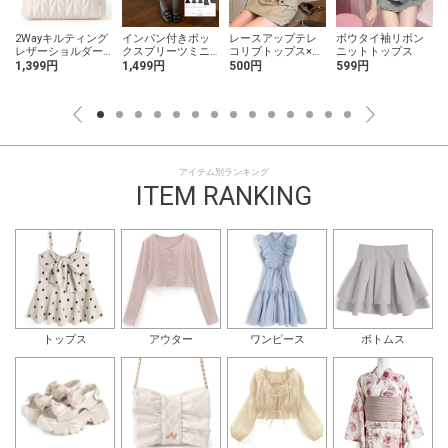
2Wayキルティング
インパン付きボッ
レースアップテレ
ボウタイ袖リボン
レザーショルダー
クスプリーツミニ
コリブトップス×キ
ニットトップス
バッグ
スカート
ャミソールアンサ
1,399円
1,499円
500円
599円
ンブル
アイテム別ランキング
ITEM RANKING
トップス
アウター
ワンピース
ボトムス