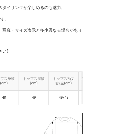
スタイリングが楽しめるのも魅力。
です。
、写真・サイズ表示と多少異なる場合があり
さい】
ップス身幅
ップス身幅
トップス肩幅
トップス肩幅
トップス袖丈
トップス袖丈
キャミソール着
キャミソール着
キャミソール
キャミソール
(cm)
(cm)
(cm)
(cm)
右/左(cm)
右/左(cm)
丈(cm)
丈(cm)
幅(cm)
幅(cm)
48
48
49
49
49/43
49/43
48
48
24
24