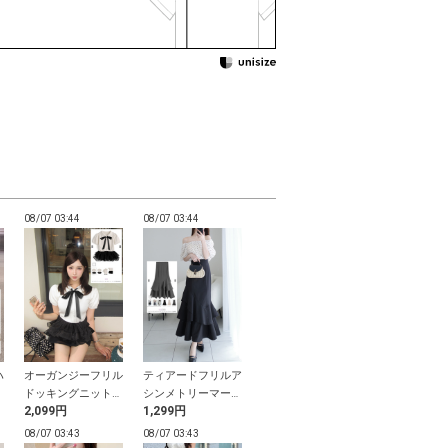
08/07 03:44
08/07 03:44
08/07 03:43
08/07 03:43
ハ
オーガンジーフリル
ティアードフリルア
2Wayキルティング
ビジューバタ
テ
ドッキングニットト
シンメトリーマーメ
チェーンスクエアシ
ネックレス
2,099円
1,299円
1,099円
999円
ー
ップス
イドスカート
ョルダーバッグ
08/07 03:43
08/07 03:43
08/07 03:43
08/07 03:43