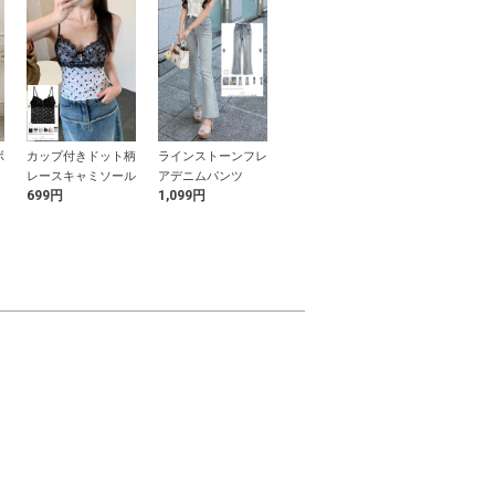
ボ
カップ付きドット柄
ラインストーンフレ
カップ付きショート
2Wayカーブ
レ
レースキャミソール
アデニムパンツ
丈キャミソール
ットワイドパ
699円
1,099円
699円
2,299円