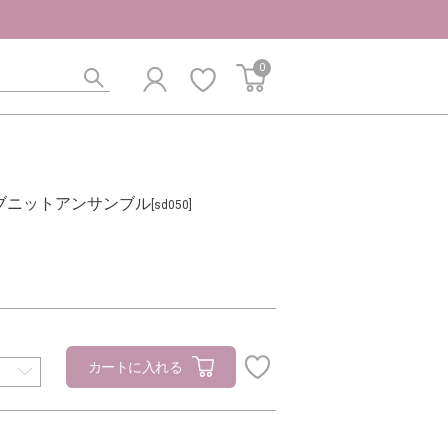
0
ブニットアンサンブル
[sd050]
カートに入れる