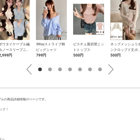
ボウタイケーブル編
3Wayストライプ柄
ビスチェ風切替ニッ
ネップメッシュリ
みノースリーブニッ
ビッグシャツ
トトップス
ンクロップド丈ボ
2,999円
799円
500円
500円
トトップス
ロ
ブルの商品詳細情報のページです。
ック！
テム