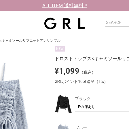
ALL ITEM 送料無料 !!
×キャミソールリブニットアンサンブル
NEW
ドロストトップス×キャミソールリ
¥1,099
（税込）
GRLポイント10pt進呈（1%）
ブラック
ブルー