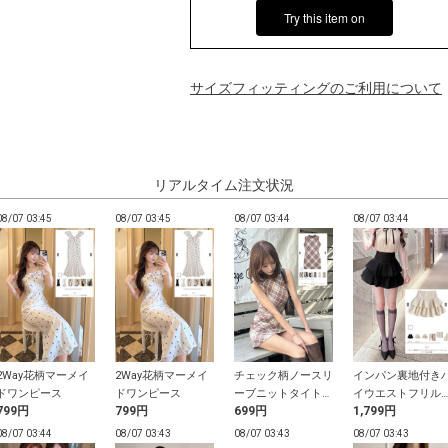
Try this item on
サイズフィッティングのご利用について
リアルタイム注文状況
08/07 03:45
08/07 03:45
08/07 03:44
08/07 03:44
2Way花柄マーメイ
2Way花柄マーメイ
チェック柄ノースリ
インパン裏地付き
ドワンピース
ドワンピース
ーブニットタイトミ
イウエストフリル
799円
799円
699円
1,799円
ニワンピース
ィアードミニスカ
ト
08/07 03:44
08/07 03:43
08/07 03:43
08/07 03:43