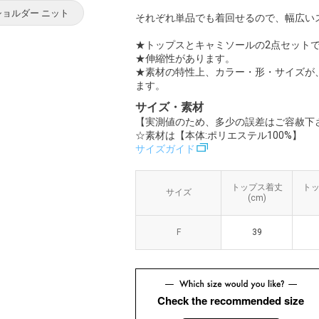
ショルダー ニット
それぞれ単品でも着回せるので、幅広い
★トップスとキャミソールの2点セット
★伸縮性があります。
★素材の特性上、カラー・形・サイズが
ます。
サイズ・素材
【実測値のため、多少の誤差はご容赦下
☆素材は【本体:ポリエステル100%】
サイズガイド
トップス着丈
トップス着丈
ト
ト
サイズ
サイズ
(cm)
(cm)
F
F
39
39
Check the recommended size