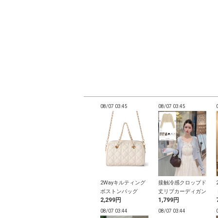
03:38
08/07 03:38
08/07 03:45
08/07 03:45
ド付きシャツ
カップ付きダブルス
2Wayキルティング
接触冷感クロップド
トラップブラトップ
ボストンバッグ
丈リブカーディガン
円
699円
2,299円
1,799円
03:35
08/07 03:35
08/07 03:44
08/07 03:44