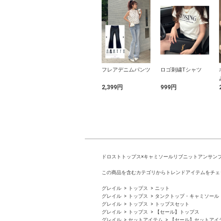
刺繍キャップ
2Wayハーフムーン
フレアデニムパンツ
ロゴ刺繍Tシャツ
ペーパーバッグ
円
1,799円
2,399円
999円
ドロストトップス×キャミソールリブニットアンサン
この商品を含むカテゴリからトレンドアイテムをチェ
グレイル
トップス
ニット
グレイル
トップス
タンクトップ・キャミソール
グレイル
トップス
トップスセット
グレイル
トップス
【セール】トップス
グレイル
セットアイテム
【セール】セットアイ