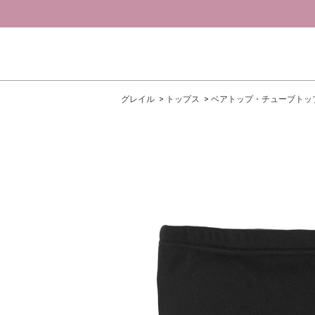
グレイル
トップス
ベアトップ・チューブトッ