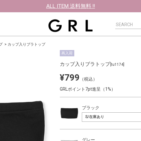
ALL ITEM 送料無料 !!
プ
カップ入りブラトップ
再入荷
カップ入りブラトップ
[tu1174]
¥799
（税込）
GRLポイント7pt進呈（1%）
ブラック
グレー