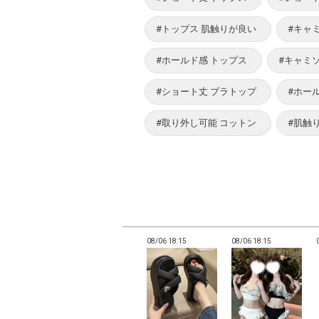
#トップス 肌触りが良い
#キャ
#ホールド感 トップス
#キャミ
#ショート丈 ブラトップ
#ホー
#取り外し可能 コットン
#肌触
18:12
08/06 18:12
08/06 18:15
08/06 18:15