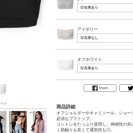
アイボリー
オフホワイト
Share
ワイト
商品詳細
オフショルダーやキャミソール、ショー
必須なブラトップ。
コットンをたっぷり使用し、伸縮性の良
く肌触りも良くて通気性も◎。