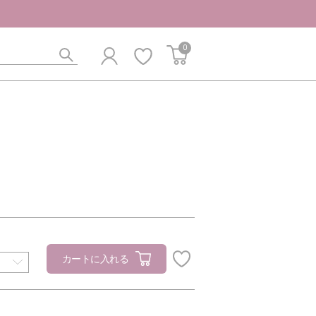
0
カートに入れる