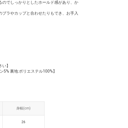
るのでしっかりとしたホールド感があり、か
のブラやカップと合わせたりもでき、お手入
さい】
5% 裏地:ポリエステル100%】
幅(cm)
身幅(cm)
26
26