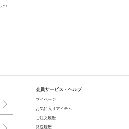
ック！
会員サービス・ヘルプ
マイページ
お気に入りアイテム
ご注文履歴
発送履歴