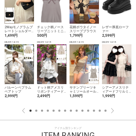
2Wayモノグラムプ
チェック柄ノース
花柄ボウタイノー
レザー厚底ローフ
レートショルダー
リーブニットミニ
スリーブブラウス
ァー
バッグ
ワンピース
1,499円
500円
1,799円
2,599円
08/09 14:15
08/09 14:15
08/09 14:15
08/09 14:15
0
バルーンペプラム
ドット柄アメスリ
サテンプリーツキ
シアーアメスリテ
ベアトップ
リボンティアード
ャミソールオール
ィアードフリルミ
ウェーブフリルブ
インワン
ニワンピース
2,999円
2,499円
1,599円
1,999円
ラウス
アイテム別ランキング
ITEM RANKING