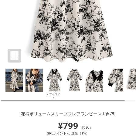
オフホワイ
ト
花柄ボリュームスリーブフレアワンピース
[tg578]
¥799
（税込）
GRLポイント7pt進呈（1%）