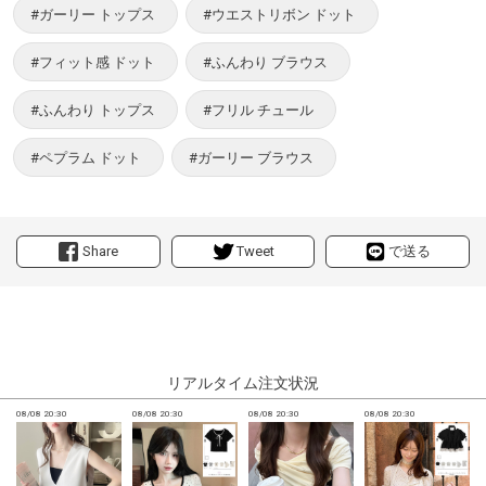
#ガーリー トップス
#ウエストリボン ドット
#フィット感 ドット
#ふんわり ブラウス
#ふんわり トップス
#フリル チュール
#ペプラム ドット
#ガーリー ブラウス
Share
Tweet
で送る
リアルタイム注文状況
08/08 20:30
08/08 20:30
08/08 20:30
08/08 20:30
0