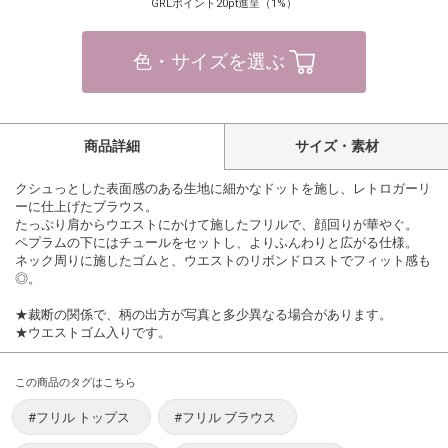
GRLポイント20pt進呈（1%）
色・サイズを選ぶ
商品詳細
サイズ・素材
クシュっとした表面感のある生地に細かなドットを施し、レトロガーリ
ーに仕上げたブラウス。
たっぷり肩からウエストにかけて施したフリルで、顔回りが華やぐ。
ペプラムの下にはチュールをセットし、よりふんわりと広がる仕様。
ネック周りに施したゴムと、ウエストのリボンドロストでフィット感も
◎。
★裁断の関係で、柄の出方が写真と多少異なる場合があります。
★ウエストゴム入りです。
この商品のタグはこちら
#フリル トップス
#フリル ブラウス