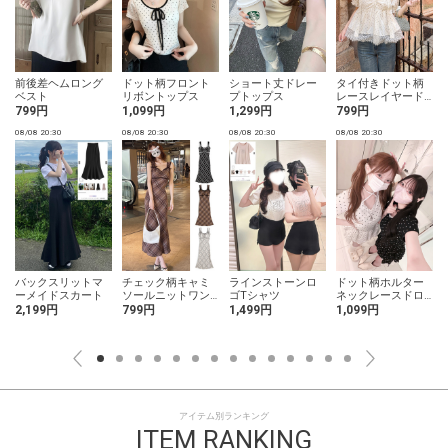
前後差ヘムロング
ドット柄フロント
ショート丈ドレー
タイ付きドット柄
ト
ベスト
リボントップス
プトップス
レースレイヤード
ギャザーブラウス
799円
1,099円
1,299円
799円
08/08 20:30
08/08 20:30
08/08 20:30
08/08 20:30
0
バックスリットマ
チェック柄キャミ
ラインストーンロ
ドット柄ホルター
ーメイドスカート
ソールニットワン
ゴTシャツ
ネックレースドロ
ピース
ストトップス
2,199円
799円
1,499円
1,099円
アイテム別ランキング
ITEM RANKING