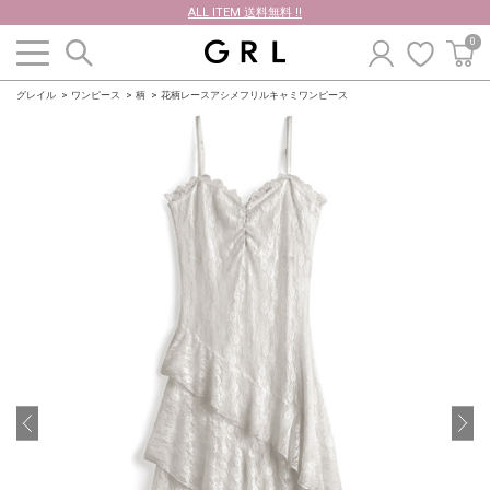
ALL ITEM 送料無料 !!
0
グレイル
ワンピース
柄
花柄レースアシメフリルキャミワンピース