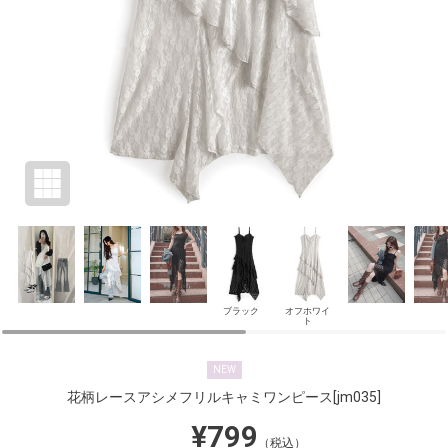
ブラック
オフホワイ
ト
NEW
花柄レースアシメフリルキャミワンピース
[jm035]
¥799
（税込）