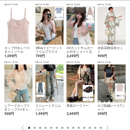
08/10 15:30
08/10 15:30
08/10 15:30
08/10 15:30
0
カップ付きレース
2Wayドビードット
UVカットサムホー
水彩花柄浴衣セッ
キャミソール
フリルブラウス
ル付きショート丈
ト
パーカー
1,099円
799円
2,499円
999円
08/10 15:30
08/10 15:30
08/10 15:30
08/10 15:30
0
シアークロップド
ストレートデニム
厚底ローファー
ロゴ刺繍レースTシ
丈トップス×キャミ
パンツ
ャツ
ソールアンサンブ
500円
1,999円
2,699円
599円
ル