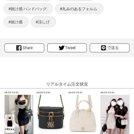
#抜け感 ハンドバッグ
#丸みのあるフォルム
#抜け感
#涼しげ
Share
Tweet
で送る
リアルタイム注文状況
08/09 04:30
08/09 04:30
08/09 04:30
08/09 04:30
0