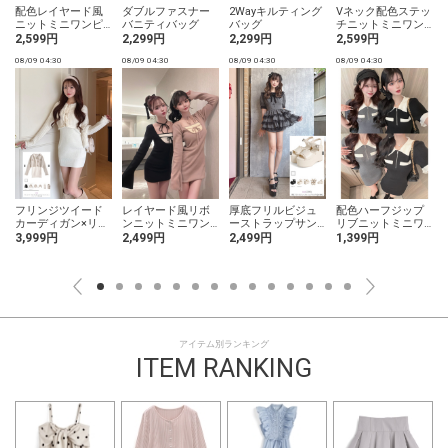
配色レイヤード風
ダブルファスナー
2Wayキルティング
Vネック配色ステッ
ニットミニワンピ
バニティバッグ
バッグ
チニットミニワン
ニ
ース
ピース
2,599円
2,299円
2,299円
2,599円
08/09 04:30
08/09 04:30
08/09 04:30
08/09 04:30
0
フリンジツイード
レイヤード風リボ
厚底フリルビジュ
配色ハーフジップ
カーディガン×リブ
ンニットミニワン
ーストラップサン
リブニットミニワ
ミニワンピースニ
ピース
ダル
ンピース
3,999円
2,499円
2,499円
1,399円
ットセットアップ
アイテム別ランキング
ITEM RANKING