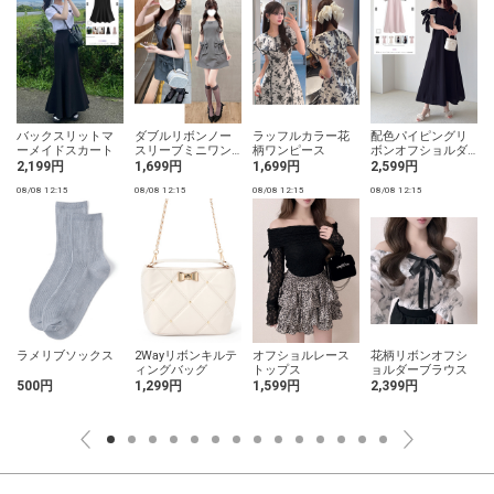
バックスリットマ
ダブルリボンノー
ラッフルカラー花
配色パイピングリ
ーメイドスカート
スリーブミニワン
柄ワンピース
ボンオフショルダ
ピース
ーワンピース
2,199円
1,699円
1,699円
2,599円
08/08 12:15
08/08 12:15
08/08 12:15
08/08 12:15
0
ラメリブソックス
2Wayリボンキルテ
オフショルレース
花柄リボンオフシ
ィングバッグ
トップス
ョルダーブラウス
500円
1,299円
1,599円
2,399円