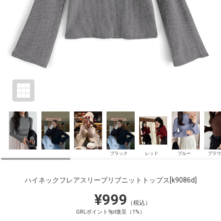
ブラック
レッド
ブルー
ブラウ
ハイネックフレアスリーブリブニットトップス
[k9086d]
¥999
（税込）
GRLポイント9pt進呈（1%）