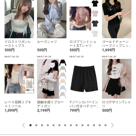
ドロストリボンレ
ルーズシャツ
ロゴプリントショ
ゴールドチェーン
ーストップス
ート丈Tシャツ
ハーフジップニッ
トトップス
500円
500円
500円
1,699円
08/07 06:29
08/07 06:29
08/07 06:29
08/07 06:29
0
レース花柄リブキ
接触冷感リブカー
Yゾーンカバーイン
ロゴデザインTシャ
ャミソール
ディガン
パン付きぺチコー
ツ
ト
1,099円
2,199円
799円
500円