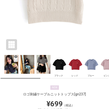
ブラック
レッド
ブルー
ピン
NEW
ロゴ刺繍ケーブルニットトップス
[gn237]
¥699
（税込）