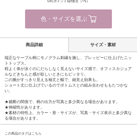
GRLポイント6pt進呈（1%）
色・サイズを選ぶ
商品詳細
サイズ・素材
端正なケーブル柄にモノグラム刺繍を施し、プレッピーに仕上げたニッ
トトップス。
程よく体が泳ぐのにだらしなく見えないサイズ感で、オフィスカジュア
ルなどきちんと感が欲しいときにもピッタリ。
二の腕がすっきり見える袖丈と幅で、細見え効果も。
ショート丈に仕上げているのでボトムスとの組み合わせももたつかな
い。
★裁断の関係で、柄の出方が写真と多少異なる場合があります。
★伸縮性があります。
★素材の特性上、カラー・形・サイズが、写真・サイズ表示と多少異な
る場合があります。
この商品のタグはこちら