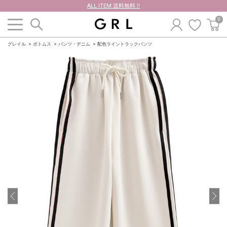
ALL ITEM 送料無料 !!
0
グレイル
ボトムス
パンツ・デニム
配色ライントラックパンツ