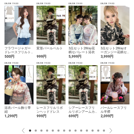
08/08 19:00
08/08 19:00
08/08 19:00
08/08 19:00
0
フラワージャガー
変形パールベルト
3点セット2Way花
3点セット2Wayオ
ドレースフリルト
柄セパレート浴衣
ーガンジー花柄セ
ップス
パレート浴衣
500円
999円
5,999円
3,999円
08/08 19:00
08/08 19:00
08/08 19:00
08/08 19:00
0
浴衣パール飾り帯
レースフリルリボ
シアーレースフリ
パールレースフリ
ア
紐
ンヘッドドレス
ルリボンアームカ
ル半襟
バー
1,299円
999円
699円
2,099円