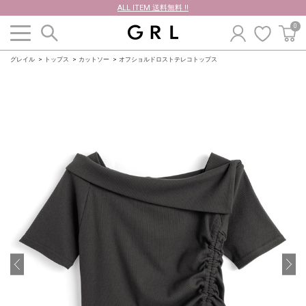
ALL ITEM 送料無料 !!
0
グレイル
トップス
カットソー
オフショルドロストテレコトップス