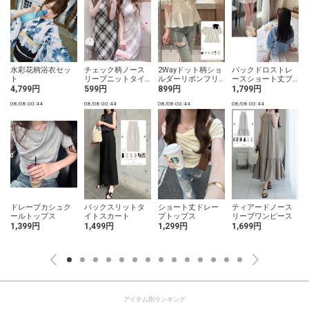
水彩花柄浴衣セッ
チェック柄ノース
2Wayドット柄ショ
バックドロストレ
ト
リーブニットタイ
ルダーリボンフリ
ースショート丈ブ
トロングワンピー
ルブラウス
ラウス
4,799円
599円
899円
1,799円
ス
08/08 00:44
08/08 00:44
08/08 00:44
08/08 00:44
0
ドレープカシュク
バックスリットタ
ショート丈ドレー
ティアードノース
ールトップス
イトスカート
プトップス
リーブワンピース
1,399円
1,499円
1,299円
1,699円
アイテム別ランキング