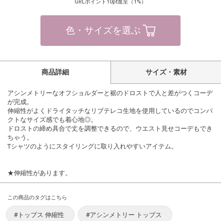
GRLポイント10pt進呈（1%）
色・サイズを選ぶ
商品詳細
サイズ・素材
アシンメトリーなオフショルダーと裾のドロストで人と差がつくコーデ
が完成。
伸縮性がよくドライタッチなリブテレコ生地を使用しているのでコンパ
クトなサイズ感でも着心地◎。
ドロストの締め具合で丈を調整できるので、ウエスト見せコーデもでき
ちゃう。
Tシャツのようにスタイリングに取り入れやすいアイテム。
★伸縮性があります。
この商品のタグはこちら
#トップス 伸縮性
#アシンメトリー トップス