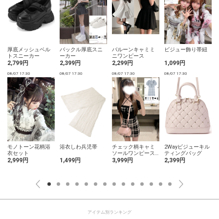
厚底メッシュベル
バックル厚底スニ
バルーンキャミミ
ビジュー飾り帯紐
トスニーカー
ーカー
ニワンピース
2,799円
2,399円
2,299円
1,099円
08/07 17:30
08/07 17:30
08/07 17:30
08/07 17:30
0
モノトーン花柄浴
浴衣しわ兵児帯
チェック柄キャミ
2Wayビジューキル
衣セット
ソールワンピース×
ティングバッグ
クロップドトップ
2,999円
1,499円
3,999円
2,399円
スニットアンサン
ブル
アイテム別ランキング