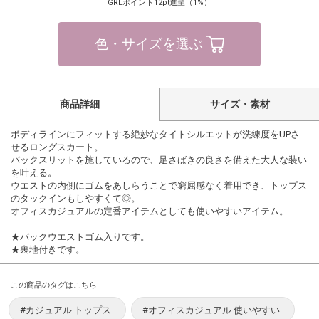
GRLポイント12pt進呈（1%）
色・サイズを選ぶ
商品詳細
サイズ・素材
ボディラインにフィットする絶妙なタイトシルエットが洗練度をUPさ
せるロングスカート。
バックスリットを施しているので、足さばきの良さを備えた大人な装い
を叶える。
ウエストの内側にゴムをあしらうことで窮屈感なく着用でき、トップス
のタックインもしやすくて◎。
オフィスカジュアルの定番アイテムとしても使いやすいアイテム。
★バックウエストゴム入りです。
★裏地付きです。
この商品のタグはこちら
#カジュアル トップス
#オフィスカジュアル 使いやすい