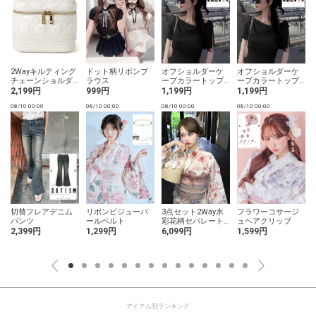
ー
2Wayキルティング
ドット柄リボンブ
オフショルダーケ
オフショルダーケ
チェーンショルダ
ラウス
ープカラートップ
ープカラートップ
ーバニティバッグ
ス
ス
2,199円
999円
1,199円
1,199円
08/10 00:00
08/10 00:00
08/10 00:00
08/10 00:00
0
切替フレアデニム
リボンビジューパ
3点セット2Way水
フラワーコサージ
パンツ
ールベルト
彩花柄セパレート
ュヘアクリップ
浴衣
2,399円
1,299円
6,099円
1,599円
アイテム別ランキング