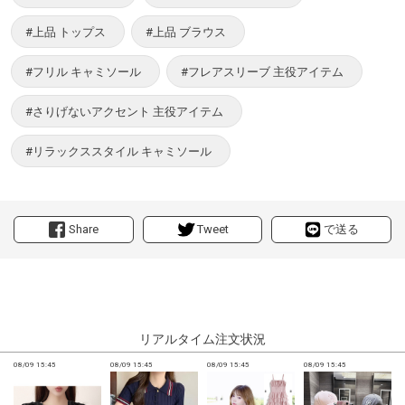
#上品 トップス
#上品 ブラウス
#フリル キャミソール
#フレアスリーブ 主役アイテム
#さりげないアクセント 主役アイテム
#リラックススタイル キャミソール
Share
Tweet
で送る
リアルタイム注文状況
08/09 15:45
08/09 15:45
08/09 15:45
08/09 15:45
0