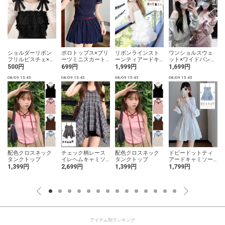
ショルダーリボン
ポロトップス×プリ
リボンラインスト
ワンショルスウェ
フリルビスチェ×ト
ーツミニスカート
ーンティアードキ
ット×ワイドパンツ
ップスアンサンブ
ラインニットセッ
ャミソールミニワ
セットアップ
500円
699円
1,999円
1,699円
ル
トアップ
ンピース
08/09 15:45
08/09 15:45
08/09 15:45
08/09 15:45
0
配色クロスネック
チェック柄レース
配色クロスネック
ドビードットティ
タンクトップ
イレヘムキャミソ
タンクトップ
アードキャミソー
ールトップス
ルワンピース
1,399円
2,699円
1,399円
1,799円
アイテム別ランキング