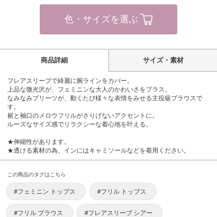
色・サイズを選ぶ
商品詳細
サイズ・素材
フレアスリーブで綺麗に腕ラインをカバー。
上品な微光沢が、フェミニンな大人のかわいさをプラス。
なみなみプリーツが、動くたび様々な表情をみせる主役級ブラウスで
す。
裾と袖口のメロウフリルがさりげないアクセントに。
ルーズなサイズ感でリラクシーな着心地を叶える。
★伸縮性があります。
★透ける素材の為、インにはキャミソールなどを着用ください。
この商品のタグはこちら
#フェミニン トップス
#フリル トップス
#フリル ブラウス
#フレアスリーブ シアー